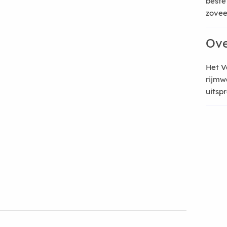
beste
zoveel
Ove
Het V
rijmw
uitsp