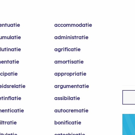
entuatie
accommodatie
umulatie
administratie
lutinatie
agrificatie
mentatie
amortisatie
cipatie
appropriatie
eidsrelatie
argumentatie
tinflatie
assibilatie
henticatie
autocrematie
iltratie
bonificatie
tulatie
catechisatie