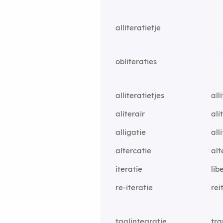
alliteratietje
obliteraties
alliteratietjes
all
aliterair
ali
alligatie
all
altercatie
alt
iteratie
lib
re-iteratie
rei
taalintegratie
tra