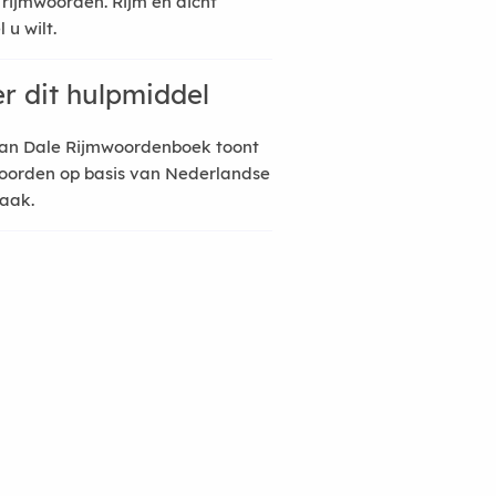
 rijmwoorden. Rijm en dicht
 u wilt.
r dit hulpmiddel
an Dale Rijmwoordenboek toont
oorden op basis van Nederlandse
raak.