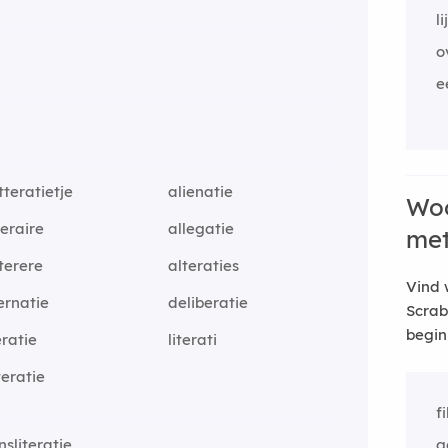
l
o
e
itteratietje
alienatie
Woo
teraire
allegatie
me
iterere
alteraties
Vind 
ernatie
deliberatie
Scrab
begin
eratie
literati
teratie
f
nsliteratie
g