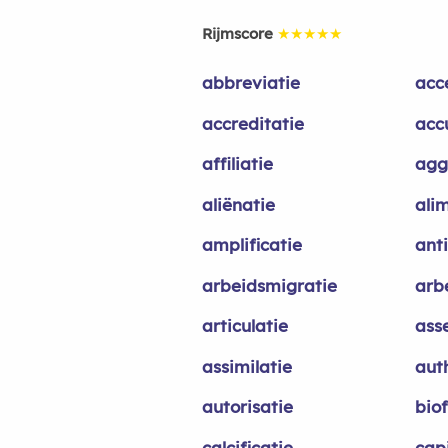
Rijmscore
★★★★★
abbreviatie
acc
accreditatie
acc
affiliatie
agg
aliënatie
ali
amplificatie
anti
arbeidsmigratie
arb
articulatie
asse
assimilatie
aut
autorisatie
biof
calcificatie
capi