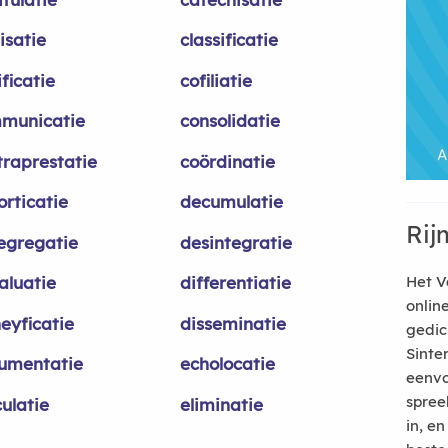
lisatie
classificatie
ficatie
cofiliatie
municatie
consolidatie
traprestatie
coördinatie
orticatie
decumulatie
Rij
egregatie
desintegratie
aluatie
differentiatie
Het V
onlin
eyficatie
disseminatie
gedic
Sinte
umentatie
echolocatie
eenvo
spree
ulatie
eliminatie
in, e