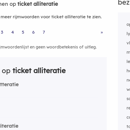
bez
jmen op
ticket alliteratie
er rijmwoorden voor ticket alliteratie te zien.
o
3
4
5
6
7
»
l
v
ijmwoordenlijst en geen woordbetekenis of uitleg.
m
l
n op
ticket alliteratie
h
n
itteratie
w
s
r
c
iteratie
t