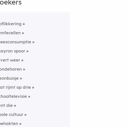
oekers
pflikkering
ymfecellen
leesconsumptie
ayron spoor
evert weer
ondeharen
eonbuisje
at rijmt op drie
chooltelevisie
ent die
oole cultuur
oehakten