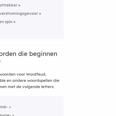
ijsttrekker
verstromingsgevaar
en spin
rden die beginnen
t
woorden voor Wordfeud,
ble en andere woordspellen die
nen met de volgende letters:
ilmk-
ewoe-