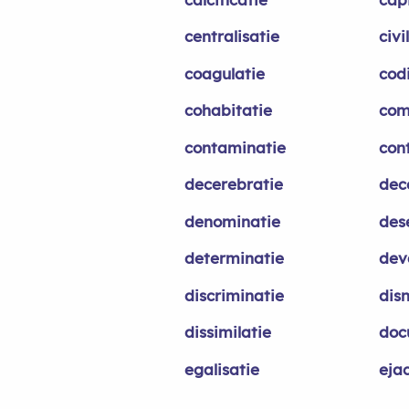
centralisatie
civi
coagulatie
codi
cohabitatie
com
contaminatie
con
decerebratie
dec
denominatie
des
determinatie
dev
discriminatie
disn
dissimilatie
doc
egalisatie
ejac