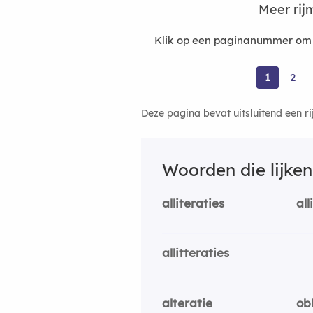
Meer ri
Klik op een paginanummer om me
1
2
Deze pagina bevat uitsluitend een r
Woorden die lijke
alliteraties
all
allitteraties
alteratie
obl