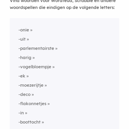
Vind woorden voor Wordfeud, Scrabble en andere
woordspellen die eindigen op de volgende letters:
-onie
-uit
-parlementairste
-harig
-vogelbloempje
-ek
-moezerijtje
-deco
-flakonnetjes
-in
-boottocht