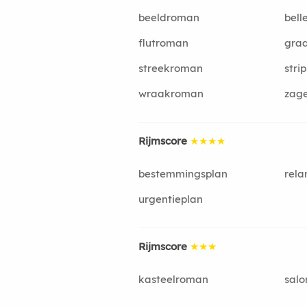
beeldroman
bel
flutroman
gra
streekroman
stri
wraakroman
zag
Rijmscore
★★★★
bestemmingsplan
rela
urgentieplan
Rijmscore
★★★
kasteelroman
sal