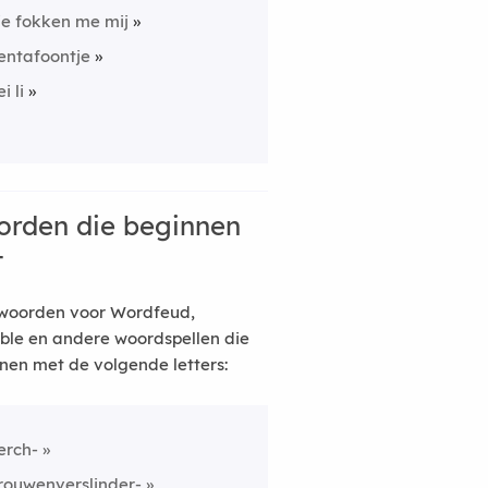
ie fokken me mij
entafoontje
i li
rden die beginnen
t
woorden voor Wordfeud,
ble en andere woordspellen die
nen met de volgende letters:
erch-
rouwenverslinder-