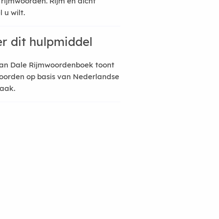
 rijmwoorden. Rijm en dicht
 u wilt.
r dit hulpmiddel
an Dale Rijmwoordenboek toont
oorden op basis van Nederlandse
raak.