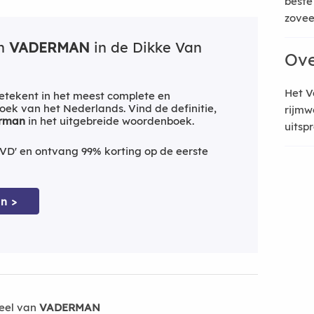
beste
zoveel
an
VADERMAN
in de Dikke Van
Ove
Het V
etekent in het meest complete en
ek van het Nederlands. Vind de definitie,
rijmw
rman
in het uitgebreide woordenboek.
uitsp
VD' en ontvang 99% korting op de eerste
n >
eel van
VADERMAN