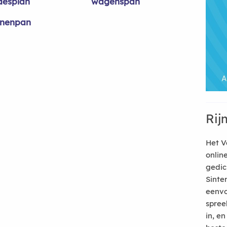
desplan
wagenspan
jnenpan
Rij
Het V
onlin
gedic
Sinte
eenvo
spree
in, e