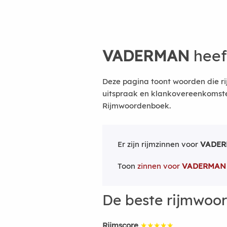
VADERMAN
heef
Deze pagina toont woorden die r
uitspraak en klankovereenkomsten
Rijmwoordenboek.
Er zijn rijmzinnen voor
VADE
Toon
zinnen voor
VADERMAN
De beste rijmwoo
Rijmscore
★★★★★