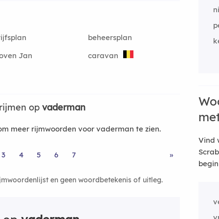
n
p
ijfsplan
beheersplan
ke
oven Jan
caravan
Woo
rijmen op
vaderman
me
om meer rijmwoorden voor vaderman te zien.
Vind 
Scrab
3
4
5
6
7
»
begin
ijmwoordenlijst en geen woordbetekenis of uitleg.
v
v