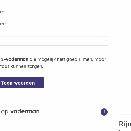
e-
er-
op
-vaderman
die mogelijk niet goed rijmen, maar
ltaat kunnen zorgen.
Toon woorden
n op
vaderman
i
Rij