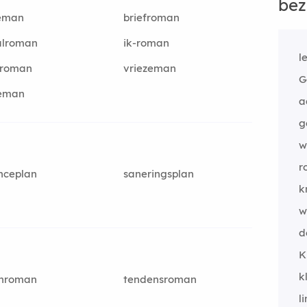
bez
leman
briefroman
alroman
ik-roman
l
proman
vriezeman
G
eman
a
g
w
r
nceplan
saneringsplan
k
w
d
K
k
onroman
tendensroman
l