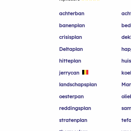
achterban
ach
banenplan
bed
crisisplan
dek
Deltaplan
hap
hitteplan
huis
jerrycan
koe
landschapsplan
Mar
oesterpan
oli
reddingsplan
sam
stratenplan
tef