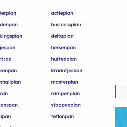
terplan
actieplan
denpan
businessplan
kingsplan
deltaplan
jespan
hersenpan
tiran
huttenplan
kenpan
kraantjeskan
shallplan
masterplan
ekan
rampenplan
enspan
stappenplan
alpan
teflonpan