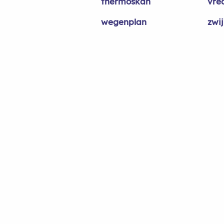
thermoskan
vre
wegenplan
zwi