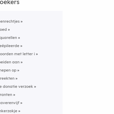
oekers
eenrechtjes
oed
quarellen
eëpileerde
oorden met letter i
oeiden aan
nepen op
reekten
e donatie verzoek
ranten
laverenvijf
inkerzakje