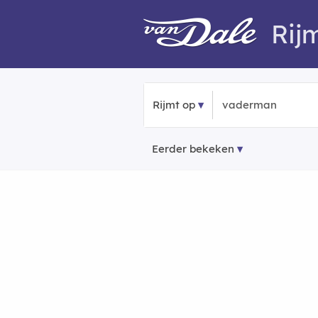
Rij
Rijmt op
Eerder bekeken