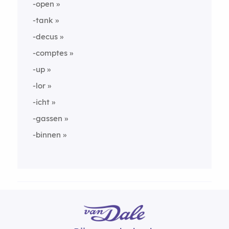
-open
-tank
-decus
-comptes
-up
-lor
-icht
-gassen
-binnen