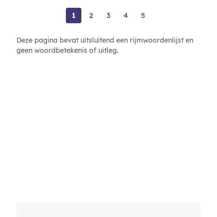
1
2
3
4
5
Deze pagina bevat uitsluitend een rijmwoordenlijst en
geen woordbetekenis of uitleg.