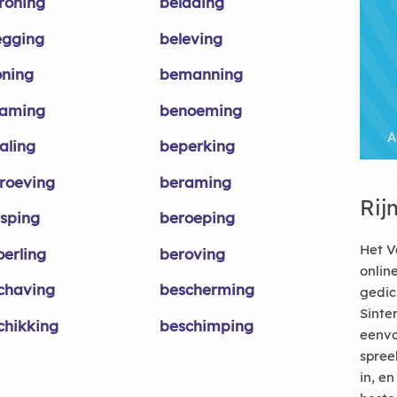
roning
belading
egging
beleving
oning
bemanning
aming
benoeming
aling
beperking
roeving
beraming
Rij
isping
beroeping
Het V
oerling
beroving
onlin
chaving
bescherming
gedic
Sinte
chikking
beschimping
eenvo
spree
in, e