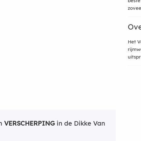
beste
zoveel
Ove
Het V
rijmw
uitsp
an
VERSCHERPING
in de Dikke Van