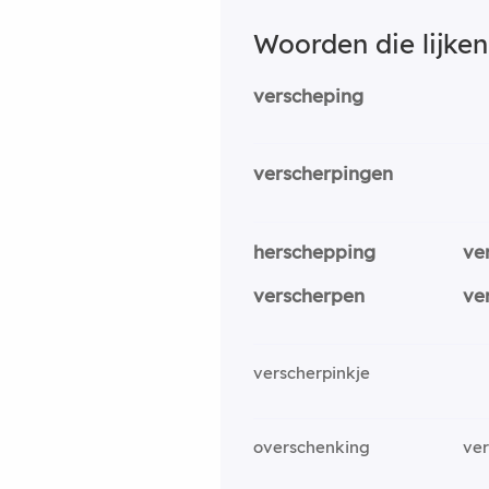
Woorden die lijke
verscheping
verscherpingen
herschepping
ve
verscherpen
ve
verscherpinkje
overschenking
ve