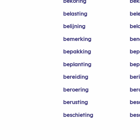
bekoring
bek
belasting
bel
belijning
bel
bemerking
ben
bepakking
bep
beplanting
bep
bereiding
ber
beroering
ber
berusting
bes
beschieting
bes