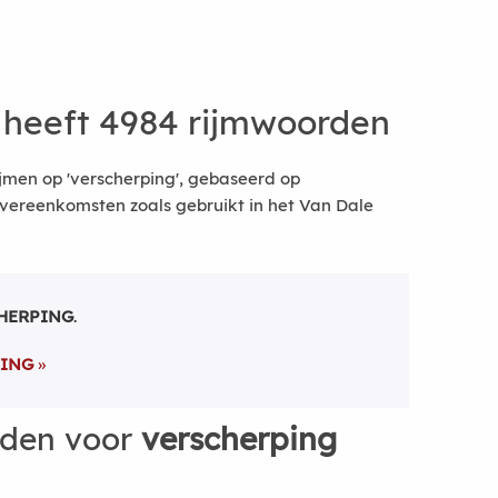
heeft 4984 rijmwoorden
jmen op 'verscherping', gebaseerd op
vereenkomsten zoals gebruikt in het Van Dale
HERPING
.
PING
rden voor
verscherping