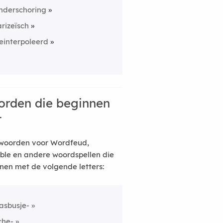
nderschoring
arizeïsch
einterpoleerd
rden die beginnen
t
woorden voor Wordfeud,
ble en andere woordspellen die
nen met de volgende letters:
asbusje-
che-