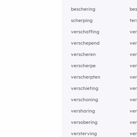
beschering
be
scherping
ter
verschaffing
ve
verschepend
ve
verscheren
ve
verscherpe
ver
verscherpten
ve
verschieting
ver
verschoning
ver
versharing
ver
versobering
ver
versterving
ve