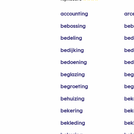
accounting
arc
bebossing
beb
bedeling
bed
bedijking
bed
bedoening
bed
beglazing
beg
begroeting
beg
behuizing
bek
bekering
bek
bekleding
bek