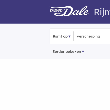
Rij
Rijmt op
Eerder bekeken