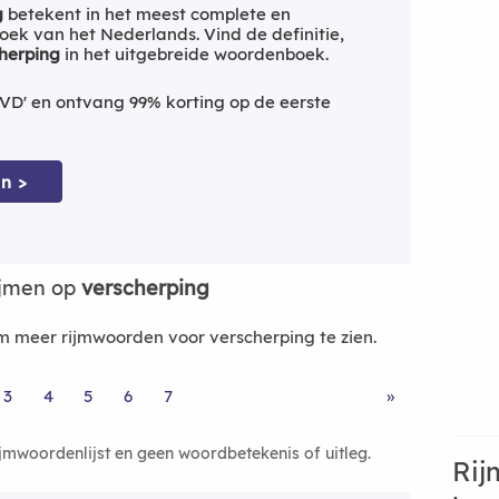
g
betekent in het meest complete en
ek van het Nederlands. Vind de definitie,
herping
in het uitgebreide woordenboek.
VD' en ontvang 99% korting op de eerste
n >
ijmen op
verscherping
 meer rijmwoorden voor verscherping te zien.
3
4
5
6
7
»
ijmwoordenlijst en geen woordbetekenis of uitleg.
Rij