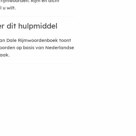
 rijmwoorden. Rijm en dicht
 u wilt.
r dit hulpmiddel
an Dale Rijmwoordenboek toont
oorden op basis van Nederlandse
raak.