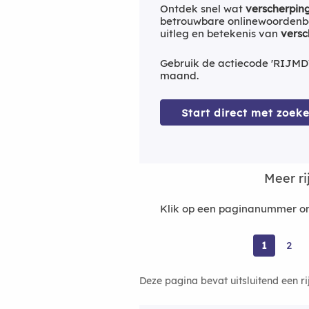
Ontdek snel wat
verscherpin
betrouwbare onlinewoordenbo
uitleg en betekenis van
versc
Gebruik de actiecode 'RIJMD
maand.
Start direct met zoeke
Meer r
Klik op een paginanummer om
1
2
Deze pagina bevat uitsluitend een r