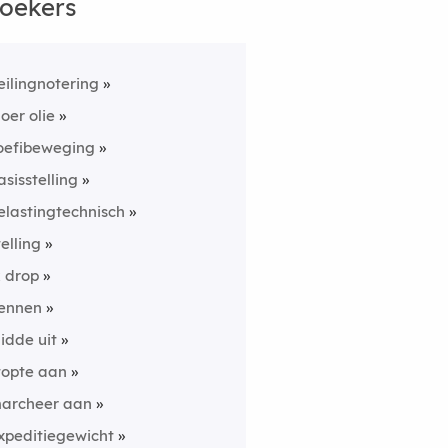
oekers
eilingnotering
loer olie
oefibeweging
asisstelling
elastingtechnisch
telling
k drop
ennen
uidde uit
topte aan
archeer aan
xpeditiegewicht