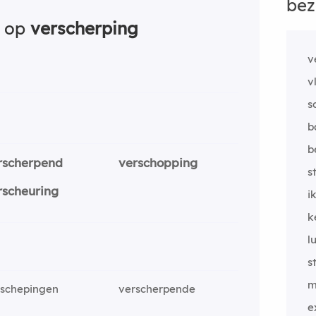
bez
n op
verscherping
v
v
s
b
b
rscherpend
verschopping
s
rscheuring
i
k
l
s
m
rschepingen
verscherpende
e