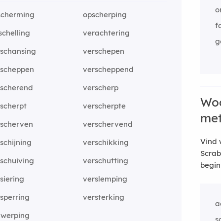
o
scherming
opscherping
f
schelling
verachtering
g
rschansing
verschepen
rscheppen
verscheppend
rscherend
verscherp
Woo
scherpt
verscherpte
me
rscherven
verschervend
Vind 
schijning
verschikking
Scrab
schuiving
verschutting
begin
siering
verslemping
sperring
versterking
a
rwerping
s