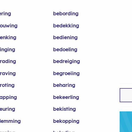
ering
bebording
ouwing
bedekking
enking
bediening
inging
bedoeling
rading
bedreiging
raving
begroeiing
roting
beharing
apping
bekeerling
euring
bekisting
lemming
bekopping