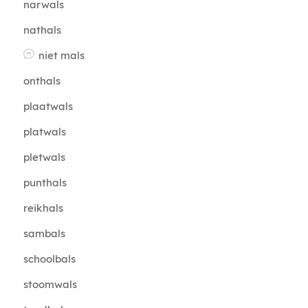
narwals
nathals
niet mals
onthals
plaatwals
platwals
pletwals
punthals
reikhals
sambals
schoolbals
stoomwals