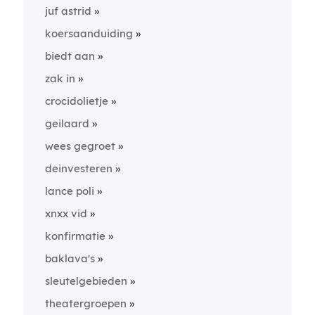
juf astrid
koersaanduiding
biedt aan
zak in
crocidolietje
geilaard
wees gegroet
deinvesteren
lance poli
xnxx vid
konfirmatie
baklava's
sleutelgebieden
theatergroepen