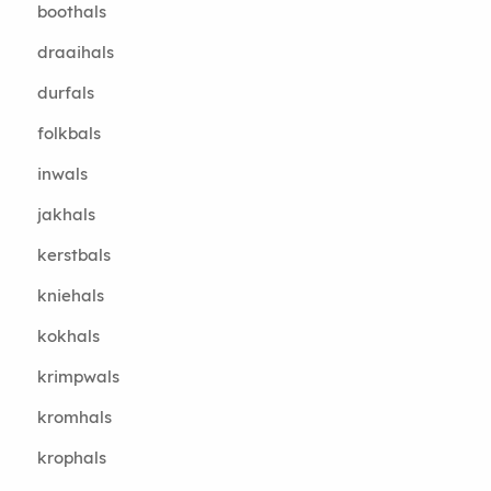
boothals
draaihals
durfals
folkbals
inwals
jakhals
kerstbals
kniehals
kokhals
krimpwals
kromhals
krophals