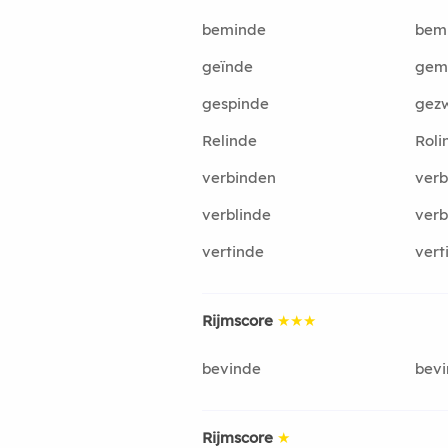
beminde
bem
geïnde
gem
gespinde
gez
Relinde
Roli
verbinden
verb
verblinde
verb
vertinde
vert
Rijmscore
★★★
bevinde
bev
Rijmscore
★