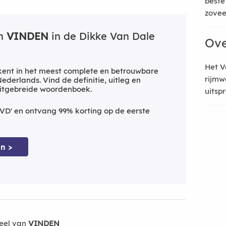
beste
zoveel
an
VINDEN
in de Dikke Van Dale
Ove
Het V
ent in het meest complete en betrouwbare
rijmw
derlands. Vind de definitie, uitleg en
uitgebreide woordenboek.
uitsp
VD' en ontvang 99% korting op de eerste
n >
eel van
VINDEN