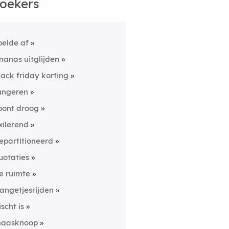
oekers
pelde af
nanas uitglijden
lack friday korting
ungeren
pont droog
xilerend
epartitioneerd
uotaties
e ruimte
langetjesrijden
ischt is
aasknoop