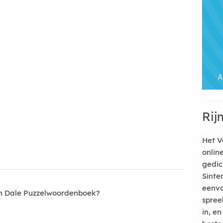
Rij
Het V
onlin
gedic
Sinte
eenvo
an Dale Puzzelwoordenboek?
spree
in, e