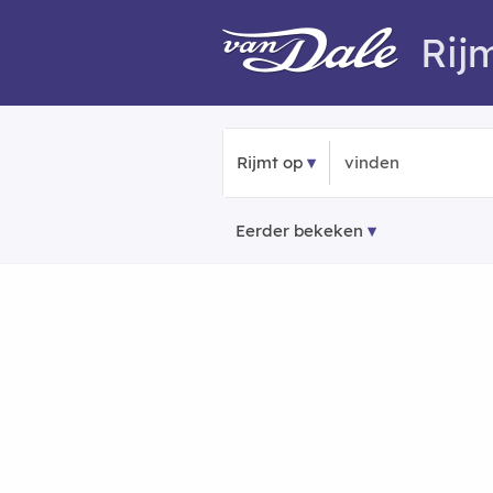
Rij
Rijmt op
Eerder bekeken