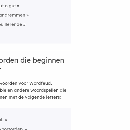
ut o gut
andremmen
ouillerende
rden die beginnen
t
woorden voor Wordfeud,
ble en andere woordspellen die
nen met de volgende letters:
ul-
xportorder-