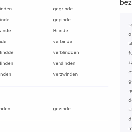
bez
inden
gegrinde
inde
gepinde
s
winde
Hilinde
a
nde
verbinde
b
lindde
verblindden
f
s
linden
verslinden
e
inden
verzwinden
g
q
d
inden
gevinde
s
d
m