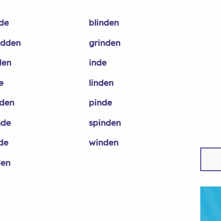
nde
blinden
ndden
grinden
den
inde
e
linden
den
pinde
nde
spinden
de
winden
den