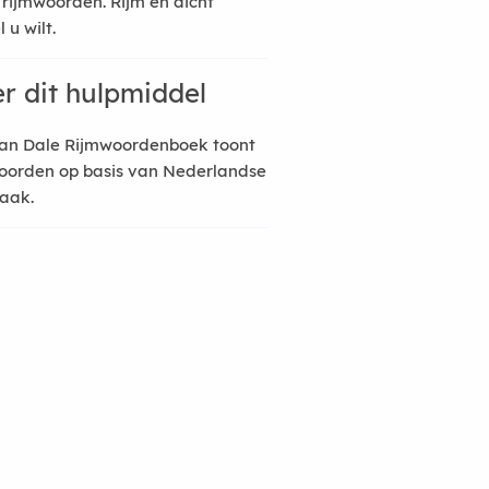
 rijmwoorden. Rijm en dicht
 u wilt.
r dit hulpmiddel
an Dale Rijmwoordenboek toont
oorden op basis van Nederlandse
raak.