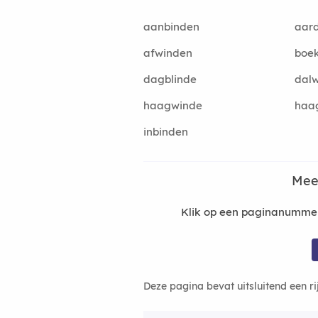
aanbinden
aar
afwinden
boe
dagblinde
dal
haagwinde
haa
inbinden
Mee
Klik op een paginanummer
Deze pagina bevat uitsluitend een r