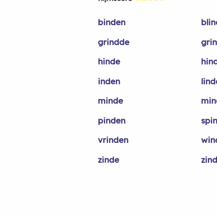
binden
bli
grindde
gri
hinde
hin
inden
lind
minde
min
pinden
spi
vrinden
win
zinde
zin