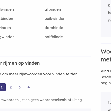
g
dwinden
afbinden
h
kbinden
buikwinden
f
winden
damhinde
gwinden
halfblinde
Woo
me
r rijmen op
vinden
Vind 
 om meer rijmwoorden voor vinden te zien.
Scrab
begin
1
2
3
4
ijmwoordenlijst en geen woordbetekenis of uitleg.
t
e