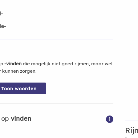
d-
de-
op
-vinden
die mogelijk niet goed rijmen, maar wel
t kunnen zorgen.
Toon woorden
n op
vinden
i
Rij