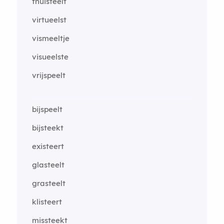
thuisteelt
virtueelst
vismeeltje
visueelste
vrijspeelt
bijspeelt
bijsteekt
existeert
glasteelt
grasteelt
klisteert
missteekt