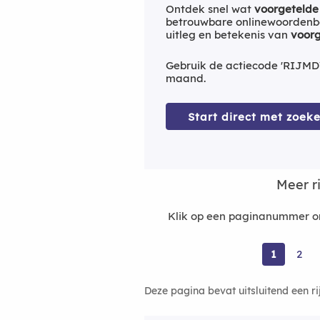
Ontdek snel wat
voorgetelde
betrouwbare onlinewoordenbo
uitleg en betekenis van
voorg
Gebruik de actiecode 'RIJMD
maand.
Start direct met zoeke
Meer r
Klik op een paginanummer om
1
2
Deze pagina bevat uitsluitend een r