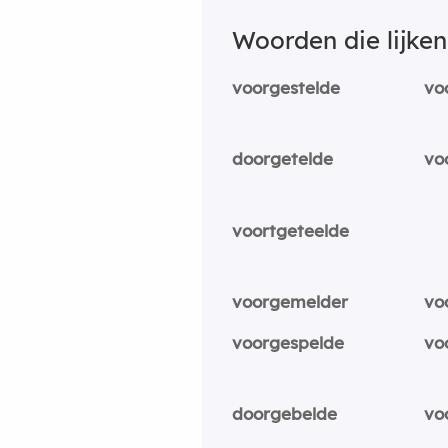
Woorden die lijke
voorgestelde
vo
doorgetelde
vo
voortgeteelde
voorgemelder
vo
voorgespelde
vo
doorgebelde
vo