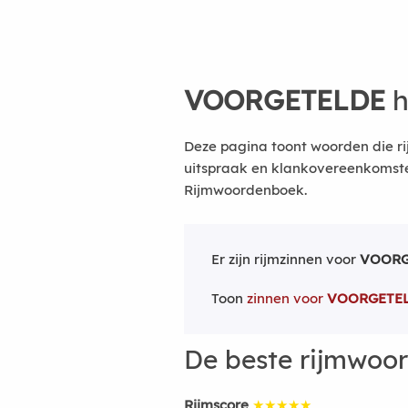
VOORGETELDE
h
Deze pagina toont woorden die r
uitspraak en klankovereenkomsten
Rijmwoordenboek.
Er zijn rijmzinnen voor
VOORG
Toon
zinnen voor
VOORGETE
De beste rijmwoo
Rijmscore
★★★★★