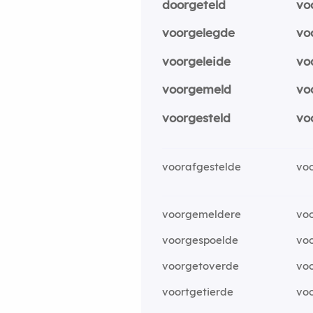
doorgeteld
vo
voorgelegde
vo
voorgeleide
vo
voorgemeld
vo
voorgesteld
vo
voorafgestelde
vo
voorgemeldere
vo
voorgespoelde
voo
voorgetoverde
vo
voortgetierde
voo