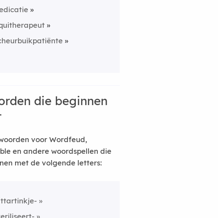
edicatie
quitherapeut
cheurbuikpatiënte
rden die beginnen
t
woorden voor Wordfeud,
ble en andere woordspellen die
nen met de volgende letters:
ittartinkje-
teriliseert-