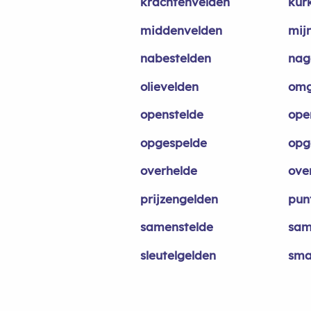
krachtenvelden
kur
middenvelden
mij
nabestelden
nag
olievelden
omg
openstelde
ope
opgespelde
opg
overhelde
ove
prijzengelden
pun
samenstelde
sam
sleutelgelden
sma