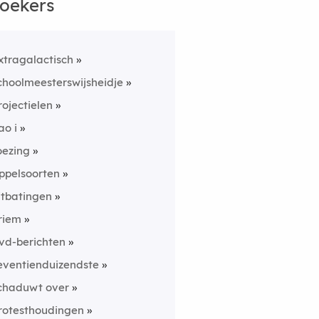
oekers
xtragalactisch
choolmeesterswijsheidje
rojectielen
ao i
oezing
ppelsoorten
itbatingen
riem
vd-berichten
eventienduizendste
chaduwt over
rotesthoudingen