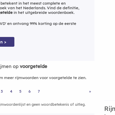
betekent in het meest complete en
ek van het Nederlands. Vind de definitie,
etelde
in het uitgebreide woordenboek.
VD' en ontvang 99% korting op de eerste
n >
ijmen op
voorgetelde
 meer rijmwoorden voor voorgetelde te zien.
3
4
5
6
7
»
ijmwoordenlijst en geen woordbetekenis of uitleg.
Rij