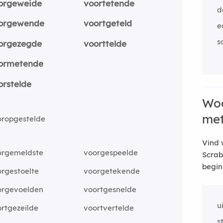
orgeweide
voortetende
d
orgewende
voortgeteld
e
s
orgezegde
voorttelde
ormetende
orstelde
Woo
me
oropgestelde
Vind 
orgemeldste
voorgespeelde
Scrab
begin
rgestoelte
voorgetekende
orgevoelden
voortgesnelde
u
rtgezeilde
voortvertelde
s