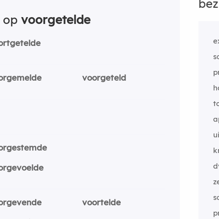
bez
n op
voorgetelde
e
ortgetelde
s
p
orgemelde
voorgeteld
h
t
a
u
orgestemde
k
d
orgevoelde
z
s
orgevende
voortelde
p