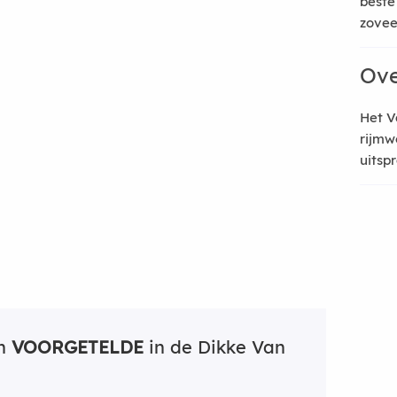
beste
zoveel
Ove
Het V
rijmw
uitsp
an
VOORGETELDE
in de Dikke Van