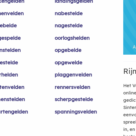
kengelden
landingsgelden
nenvelden
nabestelde
ebelde
nagestelde
espelde
oorlogshelden
nstelden
opgebelde
estelde
opgewelde
Rij
rhelden
plaggenvelden
Het V
tenvelden
rennersvelden
onlin
enstelden
scherpgestelde
gedic
Sinte
rtengelden
spanningsvelden
eenvo
spree
in, e