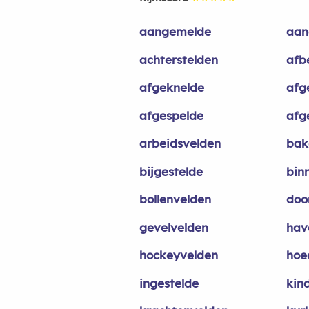
aangemelde
aan
achterstelden
afb
afgeknelde
afg
afgespelde
afg
arbeidsvelden
bak
bijgestelde
bin
bollenvelden
doo
gevelvelden
hav
hockeyvelden
hoe
ingestelde
kin