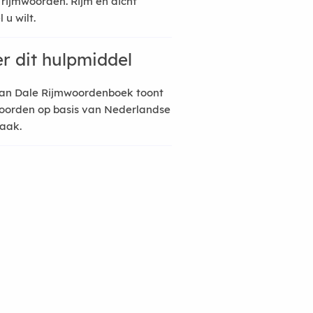
 rijmwoorden. Rijm en dicht
 u wilt.
r dit hulpmiddel
an Dale Rijmwoordenboek toont
oorden op basis van Nederlandse
raak.