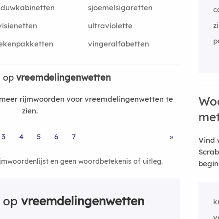
aduwkabinetten
sjoemelsigaretten
c
z
visienetten
ultraviolette
p
rekenpakketten
vingeralfabetten
n op
vreemdelingenwetten
Woo
meer rijmwoorden voor vreemdelingenwetten te
zien.
me
3
4
5
6
7
»
Vind 
Scrab
ijmwoordenlijst en geen woordbetekenis of uitleg.
begin
n op
vreemdelingenwetten
k
v