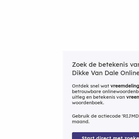
Zoek de betekenis v
Dikke Van Dale Online
Ontdek snel wat
vreemdelin
betrouwbare onlinewoordenbo
uitleg en betekenis van
vree
woordenboek.
Gebruik de actiecode 'RIJMD
maand.
Start direct met zoeke