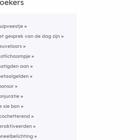
oekers
luipveestje
et gesprek van de dag zijn
euvelaars
lotlichaampje
atigden aan
etaalgelden
ponsor
onjuratie
e xie ban
icochetterend
eraktiveerden
oneelbelichting