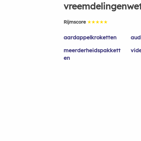
vreemdelingenwe
Rijmscore
★★★★★
aardappelkroketten
aud
meerderheidspakkett
vid
en