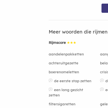
Meer woorden die rijme
Rijmscore
★★★
aandelenpakketten
aang
achteruitgezette
bela
boerenomeletten
cris
de eerste stap zetten
d
een lang gezicht
e
zetten
filtersigaretten
gele