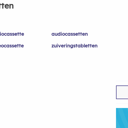
tten
iocassette
audiocassetten
eocassette
zuiveringstabletten