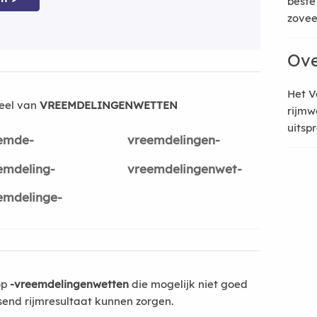
beste
zoveel
Ove
Het V
eel van
VREEMDELINGENWETTEN
rijmw
uitsp
emde-
vreemdelingen-
emdeling-
vreemdelingenwet-
emdelinge-
op
-vreemdelingenwetten
die mogelijk niet goed
send rijmresultaat kunnen zorgen.