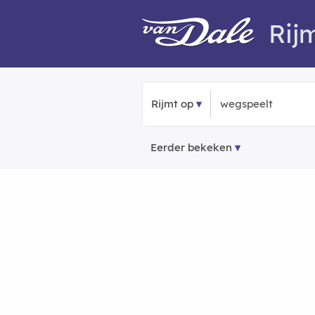
Rij
Rijmt op
Eerder bekeken