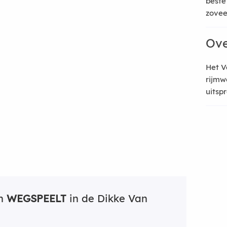
beste
zoveel
Ove
Het V
rijmw
uitsp
an
WEGSPEELT
in de Dikke Van