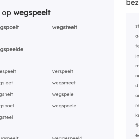
bez
n op
wegspeelt
s
gspoelt
wegsteelt
a
t
gspeelde
j
m
espeelt
verspeelt
o
gsleet
wegsmeet
d
gsnelt
wegspele
o
r
gspoel
wegspoele
k
gsteel
f
e
ugspeelt
weggespeeld