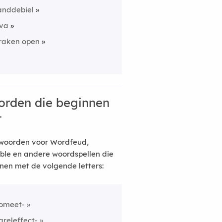
anddebiel
va
raken open
rden die beginnen
t
woorden voor Wordfeud,
ble en andere woordspellen die
nen met de volgende letters:
omeet-
areleffect-