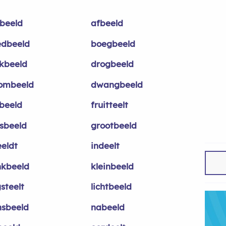
beeld
afbeeld
edbeeld
boegbeeld
kbeeld
drogbeeld
ombeeld
dwangbeeld
mbeeld
fruitteelt
sbeeld
grootbeeld
eeldt
indeelt
nkbeeld
kleinbeeld
steelt
lichtbeeld
sbeeld
nabeeld