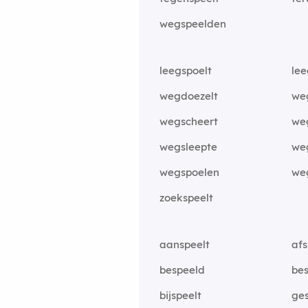
wegspeelden
leegspoelt
lee
wegdoezelt
we
wegscheert
we
wegsleepte
we
wegspoelen
we
zoekspeelt
aanspeelt
afs
bespeeld
bes
bijspeelt
ge