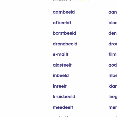
aambeeld
aan
afbeeldt
blo
borstbeeld
den
dronebeeld
dro
e-mailt
fil
glasteelt
god
inbeeld
inb
inteelt
kla
kruisbeeld
leeg
meedeelt
men