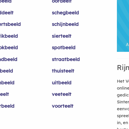
beeld
oordeelt
ddeelt
schegbeeld
ertsbeeld
schijnbeeld
rikbeeld
sierteelt
okbeeld
spotbeeld
ndbeeld
straatbeeld
Rij
tbeeld
thuisteelt
Het V
nbeeld
uitbeeld
onlin
eelt
veeteelt
gedic
Sinte
rbeeld
voorteelt
eenvo
spree
in, e