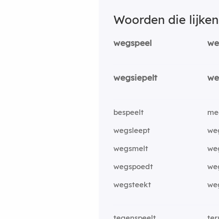
Woorden die lijke
wegspeel
we
wegsiepelt
we
bespeelt
me
wegsleept
we
wegsmelt
we
wegspoedt
we
wegsteekt
we
tegenspeelt
ter