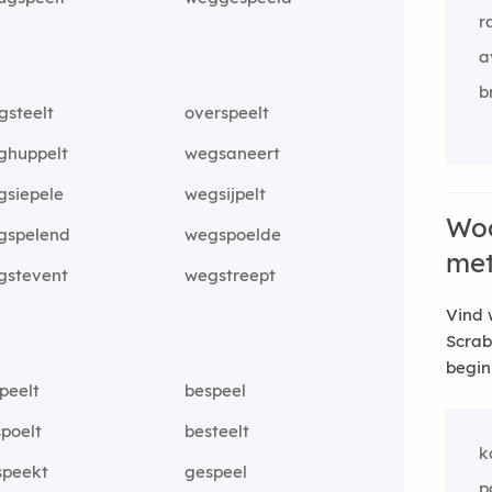
r
a
b
gsteelt
overspeelt
ghuppelt
wegsaneert
gsiepele
wegsijpelt
Woo
gspelend
wegspoelde
me
gstevent
wegstreept
Vind 
Scrab
begin
peelt
bespeel
poelt
besteelt
k
speekt
gespeel
p