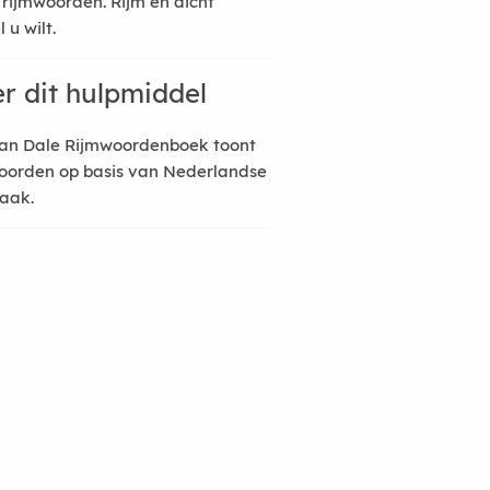
 rijmwoorden. Rijm en dicht
 u wilt.
r dit hulpmiddel
an Dale Rijmwoordenboek toont
oorden op basis van Nederlandse
raak.