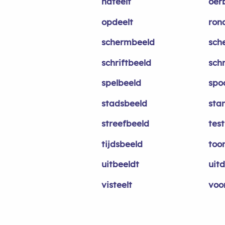
nateelt
oer
opdeelt
ron
schermbeeld
sch
schriftbeeld
sch
spelbeeld
spo
stadsbeeld
sta
streefbeeld
tes
tijdsbeeld
too
uitbeeldt
uitd
visteelt
voo