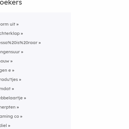
oekers
torm uit
chterklap
essa%20is%20raar
ongensuur
ouw
gen e
radu'tjes
mdat
ebbelaartje
nerpten
laming co
diel