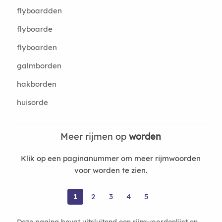
flyboardden
flyboarde
flyboarden
galmborden
hakborden
huisorde
Meer rijmen op
worden
Klik op een paginanummer om meer rijmwoorden
voor worden te zien.
1
2
3
4
5
Deze pagina bevat uitsluitend een rijmwoordenlijst en