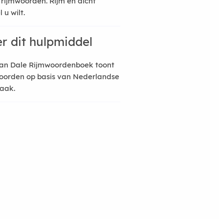
 rijmwoorden. Rijm en dicht
 u wilt.
r dit hulpmiddel
an Dale Rijmwoordenboek toont
oorden op basis van Nederlandse
raak.