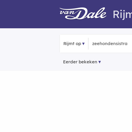
Rij
Rijmt op
Eerder bekeken