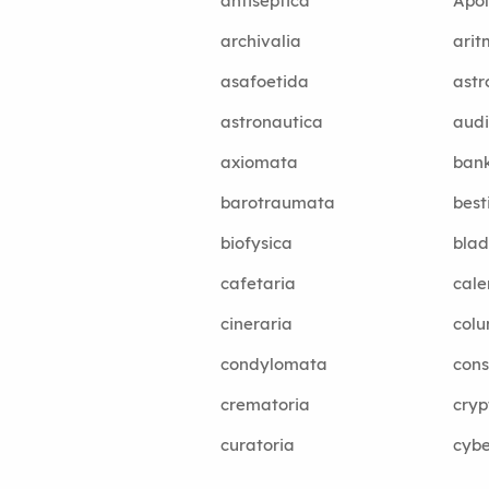
antiseptica
Apol
archivalia
arit
asafoetida
astr
astronautica
audi
axiomata
bank
barotraumata
best
biofysica
bla
cafetaria
cale
cineraria
col
condylomata
cons
crematoria
cryp
curatoria
cybe