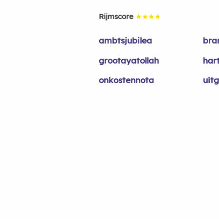
Rijmscore
★★★★
ambtsjubilea
bra
grootayatollah
har
onkostennota
uit