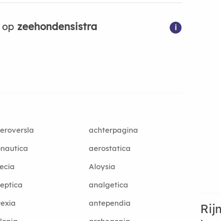
n op
zeehondensistra
i
eroversla
achterpagina
nautica
aerostatica
ecia
Aloysia
eptica
analgetica
exia
antependia
Rij