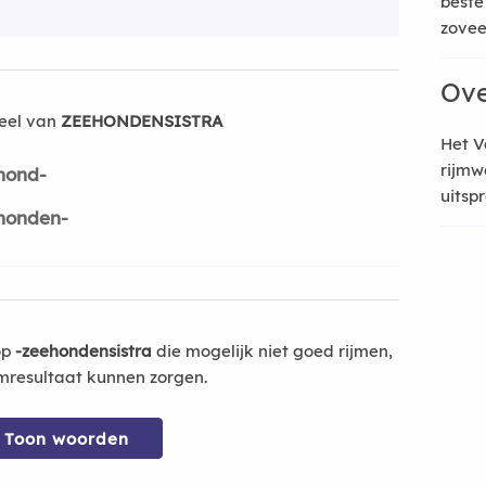
beste
zoveel
Ove
eel van
ZEEHONDENSISTRA
Het V
rijmw
hond-
uitsp
honden-
op
-zeehondensistra
die mogelijk niet goed rijmen,
mresultaat kunnen zorgen.
Toon woorden