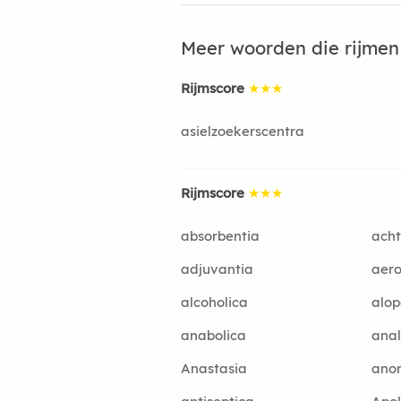
Meer woorden die rijme
Rijmscore
★★★
asielzoekerscentra
Rijmscore
★★★
absorbentia
acht
adjuvantia
aero
alcoholica
alop
anabolica
anal
Anastasia
anor