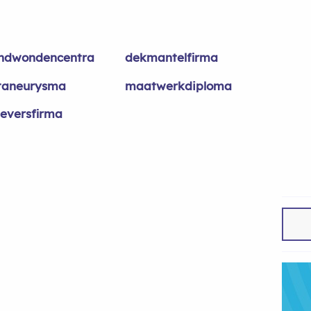
ndwondencentra
dekmantelfirma
taneurysma
maatwerkdiploma
geversfirma