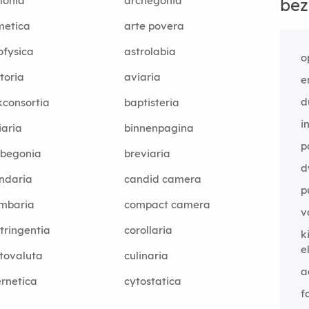
lonia
archegonia
bez
metica
arte povera
ofysica
astrolabia
o
toria
aviaria
e
d
consortia
baptisteria
i
iaria
binnenpagina
p
dbegonia
breviaria
d
ndaria
candid camera
p
umbaria
compact camera
v
tringentia
corollaria
k
e
tovaluta
culinaria
a
rnetica
cytostatica
f