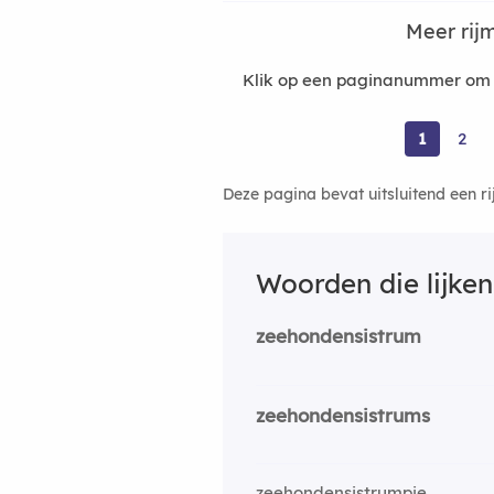
Meer rij
Klik op een paginanummer om m
1
2
Deze pagina bevat uitsluitend een r
Woorden die lijke
zeehondensistrum
zeehondensistrums
zeehondensistrumpje