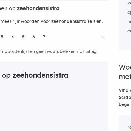
k
men op
zeehondensistra
o
eer rijmwoorden voor zeehondensistra te zien.
h
o
3
4
5
6
7
»
ijmwoordenlijst en geen woordbetekenis of uitleg.
Woo
n op
zeehondensistra
me
Vind 
Scrab
begin
r