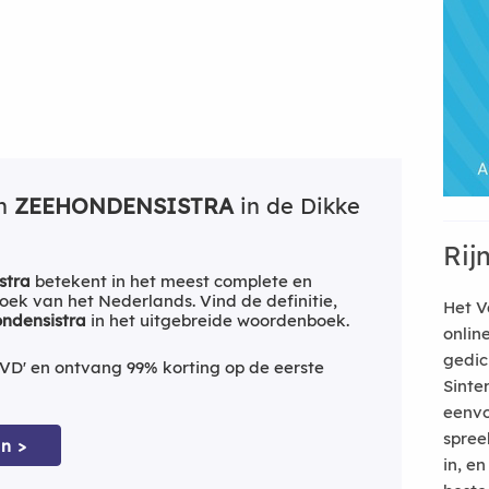
an
ZEEHONDENSISTRA
in de Dikke
Rij
stra
betekent in het meest complete en
ek van het Nederlands. Vind de definitie,
Het V
ndensistra
in het uitgebreide woordenboek.
onlin
gedic
VD' en ontvang 99% korting op de eerste
Sinte
eenvo
spree
n >
in, e