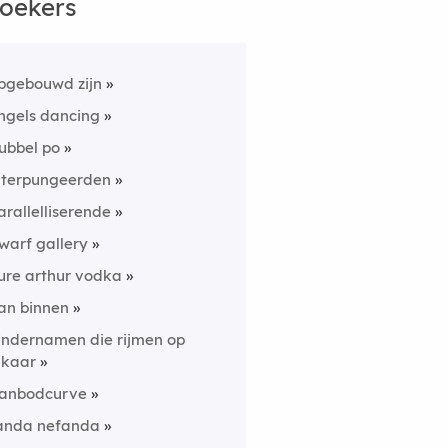
oekers
pgebouwd zijn
ngels dancing
ubbel po
nterpungeerden
arallelliserende
warf gallery
ure arthur vodka
an binnen
indernamen die rijmen op
lkaar
anbodcurve
anda nefanda