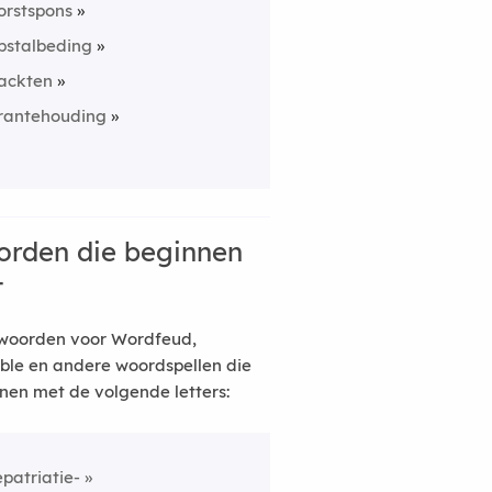
orstspons
pstalbeding
ackten
rantehouding
rden die beginnen
t
woorden voor Wordfeud,
ble en andere woordspellen die
nen met de volgende letters:
epatriatie-