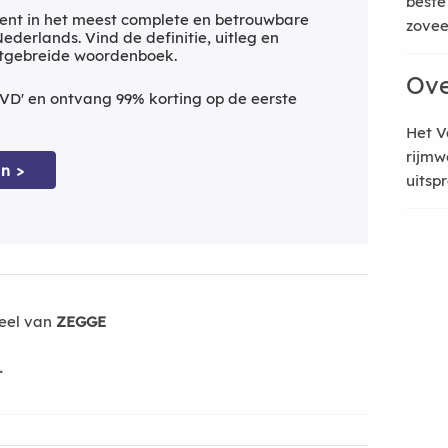
beste
ent in het meest complete en betrouwbare
zoveel
derlands. Vind de definitie, uitleg en
itgebreide woordenboek.
Ove
VD' en ontvang 99% korting op de eerste
Het V
rijmw
n >
uitsp
eel van
ZEGGE
-