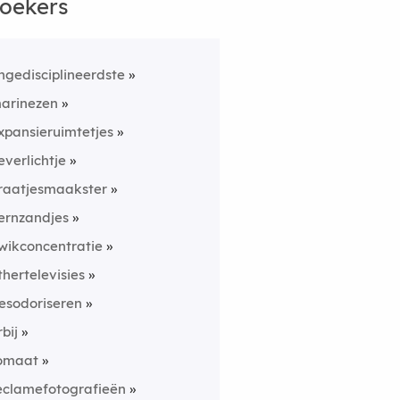
oekers
ngedisciplineerdste
arinezen
xpansieruimtetjes
everlichtje
raatjesmaakster
ernzandjes
wikconcentratie
thertelevisies
esodoriseren
rbij
omaat
eclamefotografieën