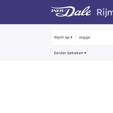
Rij
Rijmt op
Eerder bekeken