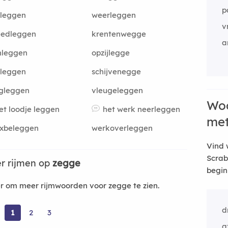
p
rleggen
weerleggen
v
eedleggen
krentenwegge
a
nleggen
opzijlegge
rleggen
schijvenegge
gleggen
vleugeleggen
Woo
et loodje leggen
het werk neerleggen
me
exbeleggen
werkoverleggen
Vind 
Scrab
r rijmen op
zegge
begin
 om meer rijmwoorden voor zegge te zien.
d
1
2
3
a