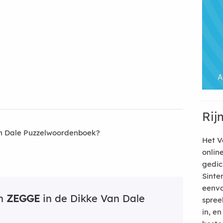
Rij
an Dale Puzzelwoordenboek?
Het V
onlin
gedic
Sinte
eenvo
an
ZEGGE
in de Dikke Van Dale
spree
in, e