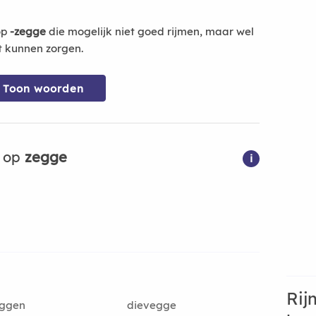
op
-zegge
die mogelijk niet goed rijmen, maar wel
t kunnen zorgen.
Toon woorden
n op
zegge
i
Rij
eggen
dievegge