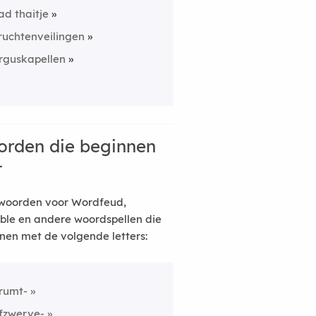
ad thaitje
ruchtenveilingen
rguskapellen
rden die beginnen
t
woorden voor Wordfeud,
ble en andere woordspellen die
nen met de volgende letters:
rumt-
fzwerve-