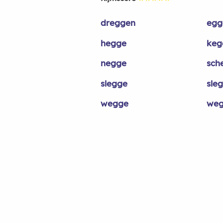
dreggen
egg
hegge
keg
negge
sch
slegge
sle
wegge
weg