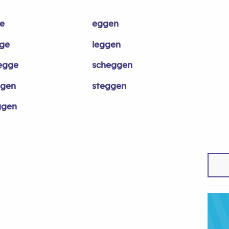
e
eggen
ge
leggen
egge
scheggen
ggen
steggen
gen