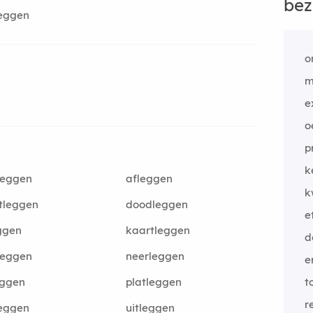
bez
leggen
o
m
e
o
p
k
reggen
afleggen
k
tleggen
doodleggen
e
ggen
kaartleggen
d
leggen
neerleggen
e
eggen
platleggen
t
r
leggen
uitleggen