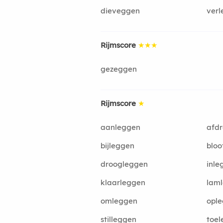
dieveggen
ver
Rijmscore
★★★
gezeggen
Rijmscore
★
aanleggen
afd
bijleggen
bloo
droogleggen
inle
klaarleggen
lam
omleggen
opl
stilleggen
toe