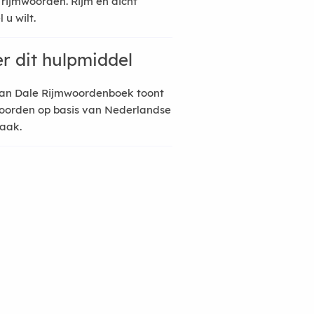
 rijmwoorden. Rijm en dicht
 u wilt.
r dit hulpmiddel
an Dale Rijmwoordenboek toont
oorden op basis van Nederlandse
raak.