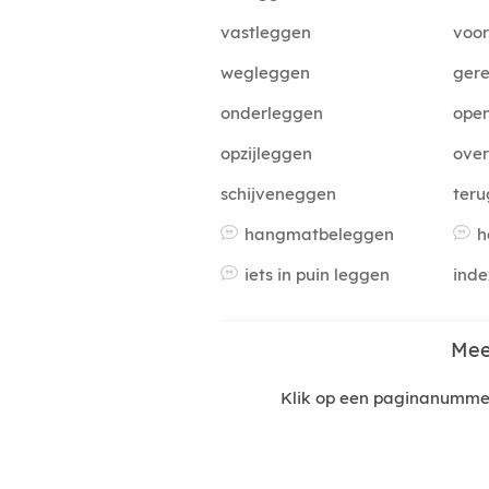
vastleggen
voo
wegleggen
ger
onderleggen
ope
opzijleggen
ove
schijveneggen
teru
hangmatbeleggen
h
iets in puin leggen
ind
Mee
Klik op een paginanummer