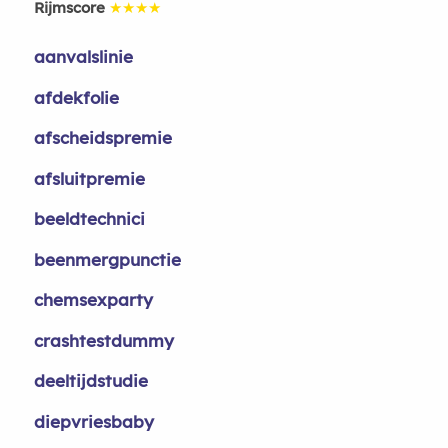
Rijmscore
★★★★
aanvalslinie
afdekfolie
afscheidspremie
afsluitpremie
beeldtechnici
beenmergpunctie
chemsexparty
crashtestdummy
deeltijdstudie
diepvriesbaby