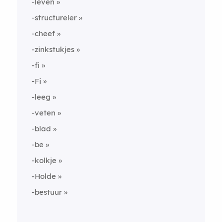
-leven
-structureler
-cheef
-zinkstukjes
-fi
-Fi
-leeg
-veten
-blad
-be
-kolkje
-Holde
-bestuur