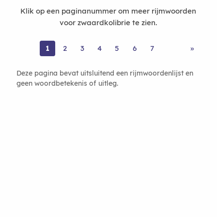
Klik op een paginanummer om meer rijmwoorden
voor zwaardkolibrie te zien.
1
2
3
4
5
6
7
»
Deze pagina bevat uitsluitend een rijmwoordenlijst en
geen woordbetekenis of uitleg.