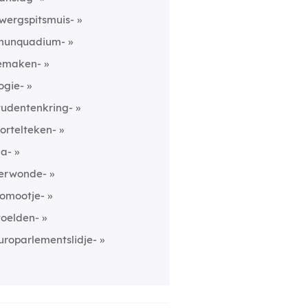
wergspitsmuis-
nunquadium-
emaken-
ogie-
tudentenkring-
ortelteken-
ia-
erwonde-
lomootje-
toelden-
uroparlementslidje-