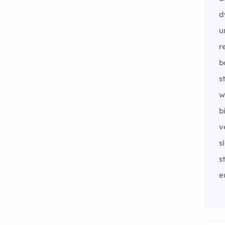
d
u
r
b
s
w
b
v
s
s
e