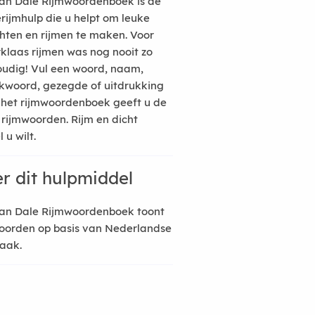
an Dale Rijmwoordenboek is de
erijmhulp die u helpt om leuke
hten en rijmen te maken. Voor
rklaas rijmen was nog nooit zo
udig! Vul een woord, naam,
kwoord, gezegde of uitdrukking
n het rijmwoordenboek geeft u de
 rijmwoorden. Rijm en dicht
 u wilt.
r dit hulpmiddel
an Dale Rijmwoordenboek toont
oorden op basis van Nederlandse
raak.