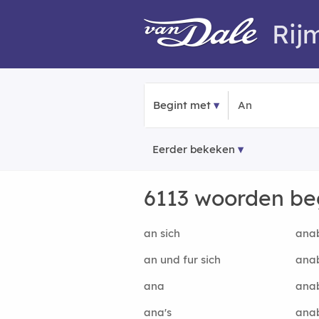
Rij
Begint met
Eerder bekeken
6113 woorden b
an sich
ana
an und fur sich
anab
ana
anab
ana's
anab