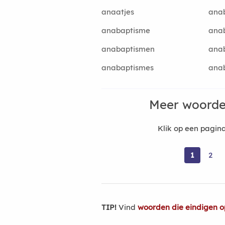
anaatjes
anab
anabaptisme
ana
anabaptismen
ana
anabaptismes
anab
Meer woorde
Klik op een pagi
1
2
TIP!
Vind
woorden die eindigen o