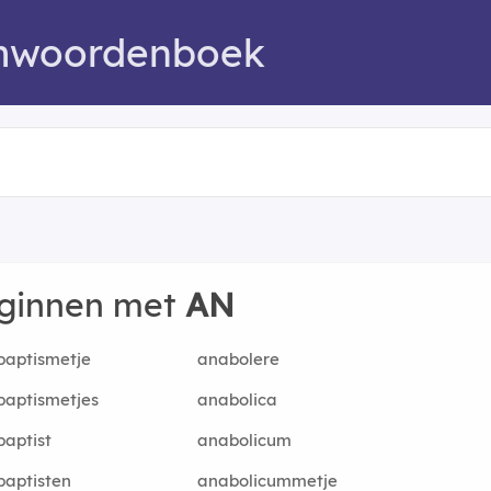
mwoordenboek
eginnen met
AN
baptismetje
anabolere
aptismetjes
anabolica
aptist
anabolicum
aptisten
anabolicummetje