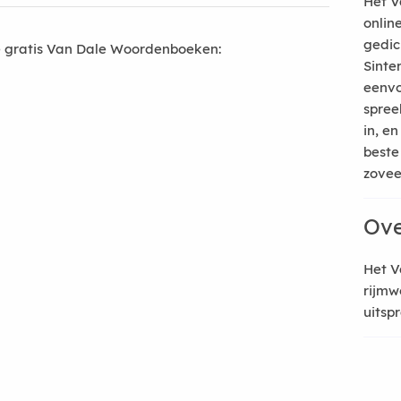
Het V
onlin
gedic
 gratis Van Dale Woordenboeken:
Sinte
eenvo
spree
in, e
beste
zoveel
Ove
Het V
rijmw
uitsp