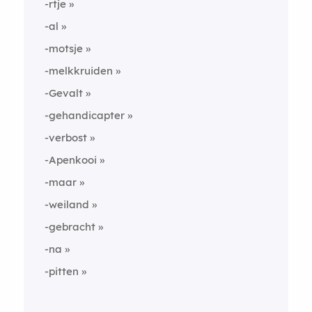
-rtje
-al
-motsje
-melkkruiden
-Gevalt
-gehandicapter
-verbost
-Apenkooi
-maar
-weiland
-gebracht
-na
-pitten