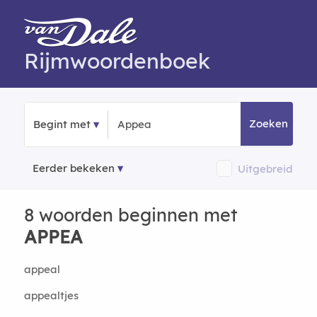
Rijmwoordenboek
Zoeken
Begint met
Eerder bekeken
Uitgebreid
8 woorden beginnen met
APPEA
appeal
appealtjes