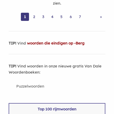
zien.
1
2
3
4
5
6
7
»
TIP!
Vind
woorden die eindigen op -Berg
TIP!
Vind woorden in onze nieuwe gratis Van Dale
Woordenboeken:
Puzzelwoorden
Top 100 rijmwoorden