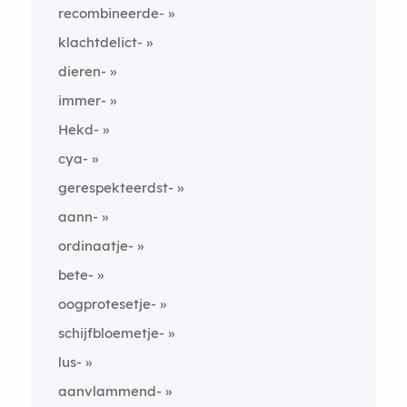
recombineerde-
klachtdelict-
dieren-
immer-
Hekd-
cya-
gerespekteerdst-
aann-
ordinaatje-
bete-
oogprotesetje-
schijfbloemetje-
lus-
aanvlammend-