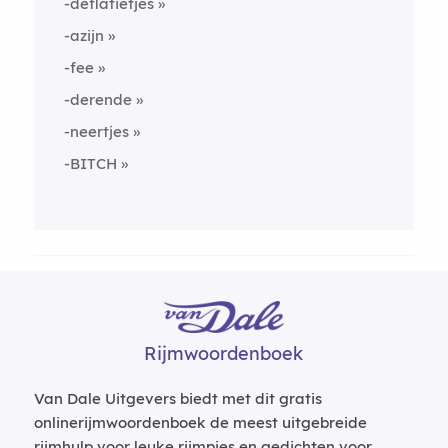
-deflatietjes
-azijn
-fee
-derende
-neertjes
-BITCH
Rijmwoordenboek
Van Dale Uitgevers biedt met dit gratis
onlinerijmwoordenboek de meest uitgebreide
rijmhulp voor leuke rijmpjes en gedichten voor