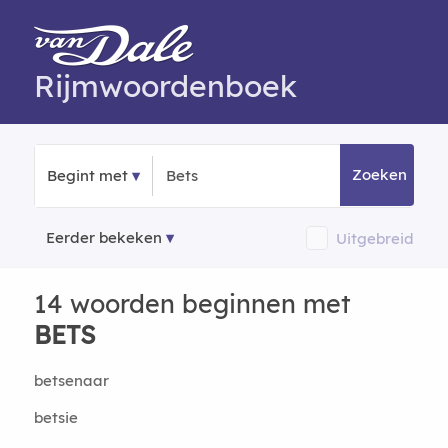
Rijmwoordenboek
Zoeken
Begint met
Eerder bekeken
Uitgebreid
14 woorden beginnen met
BETS
betsenaar
betsie