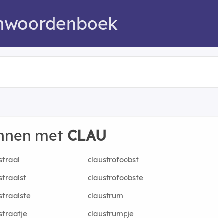
mwoordenboek
innen met
CLAU
straal
claustrofoobst
straalst
claustrofoobste
straalste
claustrum
straatje
claustrumpje