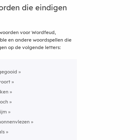
rden die eindigen
woorden voor Wordfeud,
ble en andere woordspellen die
gen op de volgende letters:
gegooid
voort
tken
toch
rijm
nonnenvlezen
als