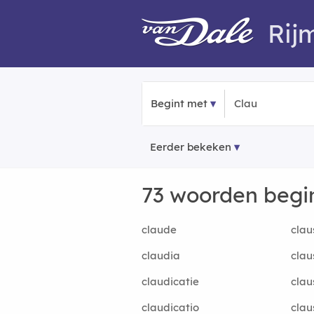
Rij
Begint met
Eerder bekeken
73 woorden beg
claude
clau
claudia
clau
claudicatie
clau
claudicatio
clau