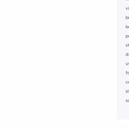
v
b
b
p
s
d
u
f
c
s
s