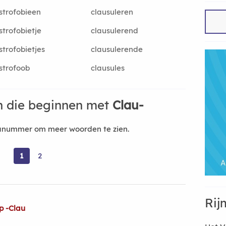
strofobieen
clausuleren
strofobietje
clausulerend
strofobietjes
clausulerende
strofoob
clausules
 die beginnen met
Clau-
nanummer om meer woorden te zien.
1
2
Rij
p -Clau