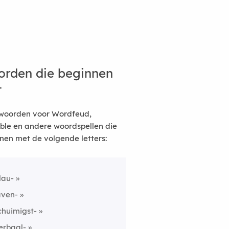
rden die beginnen
t
woorden voor Wordfeud,
ble en andere woordspellen die
nen met de volgende letters:
lau-
aven-
chuimigst-
erbaal-