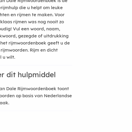
an Dale Rijmwoordenboek is de
erijmhulp die u helpt om leuke
hten en rijmen te maken. Voor
rklaas rijmen was nog nooit zo
udig! Vul een woord, naam,
kwoord, gezegde of uitdrukking
n het rijmwoordenboek geeft u de
 rijmwoorden. Rijm en dicht
 u wilt.
r dit hulpmiddel
an Dale Rijmwoordenboek toont
oorden op basis van Nederlandse
raak.