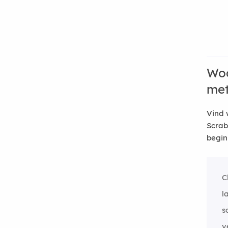
Woo
me
Vind 
Scrab
begin
C
l
s
v