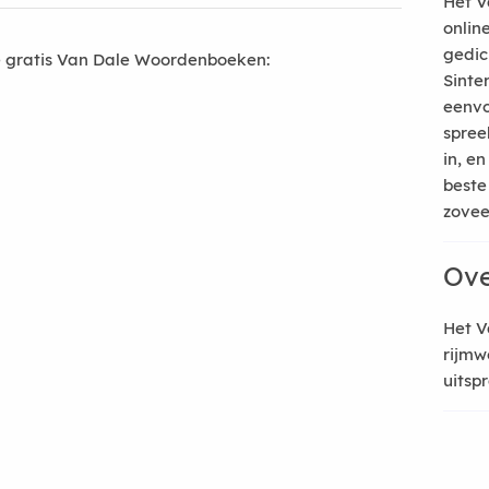
Het V
onlin
gedic
 gratis Van Dale Woordenboeken:
Sinte
eenvo
spree
in, e
beste
zoveel
Ove
Het V
rijmw
uitsp