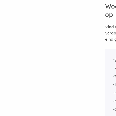
Woo
op
Vind 
Scrab
eindi
-
-
-
-
-
-
-