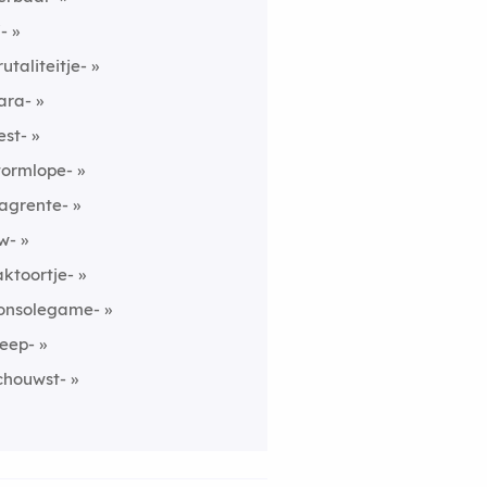
i-
rutaliteitje-
ara-
est-
tormlope-
agrente-
w-
aktoortje-
onsolegame-
leep-
chouwst-