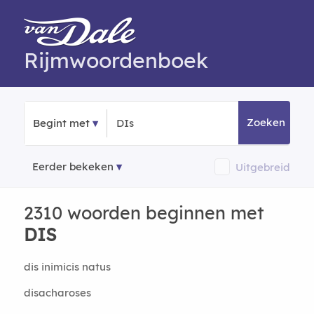
Rijmwoordenboek
Zoeken
Begint met
Eerder bekeken
Uitgebreid
2310 woorden beginnen met
DIS
dis inimicis natus
disacharoses