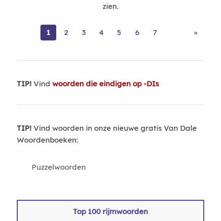
zien.
1
2
3
4
5
6
7
»
TIP!
Vind
woorden die eindigen op -DIs
TIP!
Vind woorden in onze nieuwe gratis Van Dale
Woordenboeken:
Puzzelwoorden
Top 100 rijmwoorden