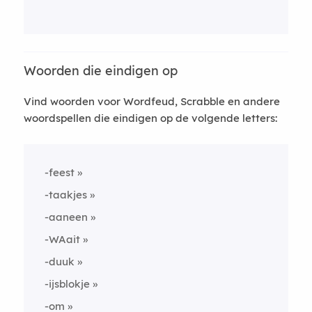
Woorden die eindigen op
Vind woorden voor Wordfeud, Scrabble en andere
woordspellen die eindigen op de volgende letters:
-feest
-taakjes
-aaneen
-WAait
-duuk
-ijsblokje
-om