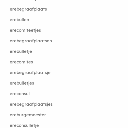
erebegraafplaats
erebullen
erecomiteetjes
erebegraafplaatsen
erebulletje
erecomites
erebegraafplaatsje
erebulletjes
ereconsul
erebegraafplaatsjes
ereburgemeester
ereconsulletje