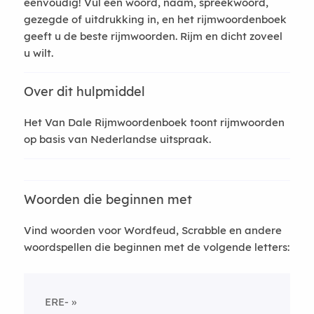
eenvoudig! Vul een woord, naam, spreekwoord,
gezegde of uitdrukking in, en het rijmwoordenboek
geeft u de beste rijmwoorden. Rijm en dicht zoveel
u wilt.
Over dit hulpmiddel
Het Van Dale Rijmwoordenboek toont rijmwoorden
op basis van Nederlandse uitspraak.
Woorden die beginnen met
Vind woorden voor Wordfeud, Scrabble en andere
woordspellen die beginnen met de volgende letters:
ERE-