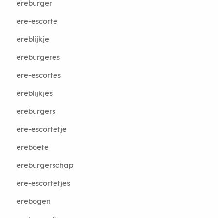
ereburger
ere-escorte
ereblijkje
ereburgeres
ere-escortes
ereblijkjes
ereburgers
ere-escortetje
ereboete
ereburgerschap
ere-escortetjes
erebogen