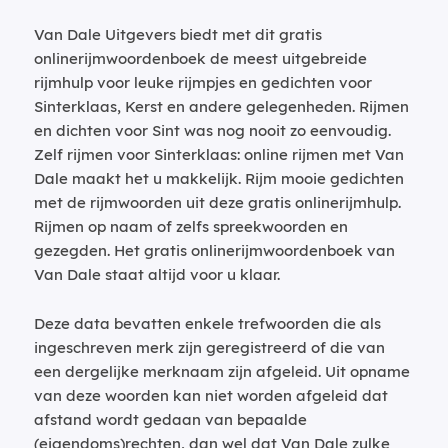
Van Dale Uitgevers biedt met dit gratis
onlinerijmwoordenboek de meest uitgebreide
rijmhulp voor leuke rijmpjes en gedichten voor
Sinterklaas, Kerst en andere gelegenheden. Rijmen
en dichten voor Sint was nog nooit zo eenvoudig.
Zelf rijmen voor Sinterklaas: online rijmen met Van
Dale maakt het u makkelijk. Rijm mooie gedichten
met de rijmwoorden uit deze gratis onlinerijmhulp.
Rijmen op naam of zelfs spreekwoorden en
gezegden. Het gratis onlinerijmwoordenboek van
Van Dale staat altijd voor u klaar.
Deze data bevatten enkele trefwoorden die als
ingeschreven merk zijn geregistreerd of die van
een dergelijke merknaam zijn afgeleid. Uit opname
van deze woorden kan niet worden afgeleid dat
afstand wordt gedaan van bepaalde
(eigendoms)rechten, dan wel dat Van Dale zulke