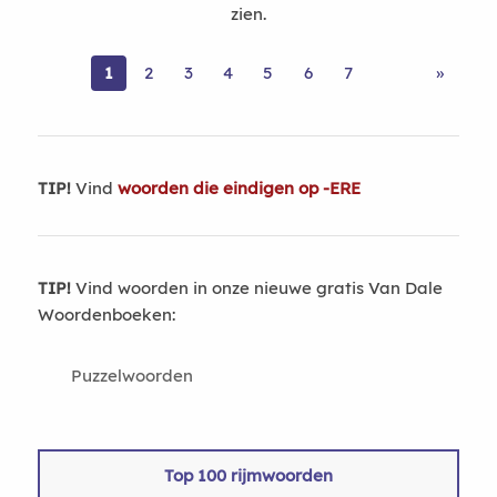
zien.
1
2
3
4
5
6
7
»
TIP!
Vind
woorden die eindigen op -ERE
TIP!
Vind woorden in onze nieuwe gratis Van Dale
Woordenboeken:
Puzzelwoorden
Top 100 rijmwoorden