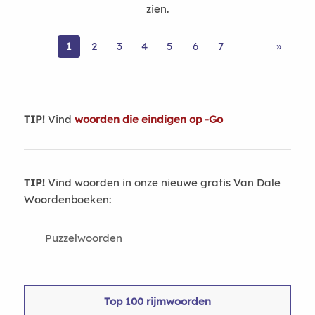
zien.
1
2
3
4
5
6
7
»
TIP!
Vind
woorden die eindigen op -Go
TIP!
Vind woorden in onze nieuwe gratis Van Dale
Woordenboeken:
Puzzelwoorden
Top 100 rijmwoorden