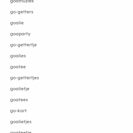
goamuziek
go-getters
goalie
goaparty
go-gettertje
goalies
goatee
go-gettertjes
goalietje
goatees
go-kart
goalietjes
goateetje