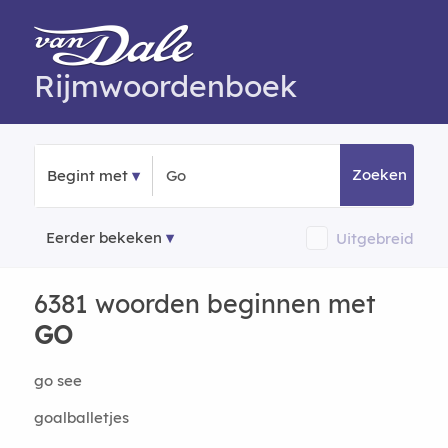
Rijmwoordenboek
Zoeken
Begint met
Eerder bekeken
Uitgebreid
6381 woorden beginnen met
GO
go see
goalballetjes