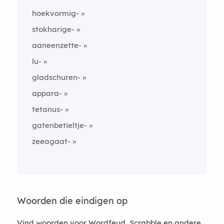
hoekvormig-
stokharige-
aaneenzette-
lu-
gladschuren-
appara-
tetanus-
gatenbetieltje-
zeeagaat-
Woorden die eindigen op
Vind woorden voor Wordfeud, Scrabble en andere