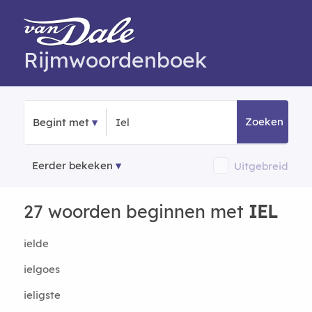
Rijmwoordenboek
Zoeken
Begint met
Eerder bekeken
Uitgebreid
27 woorden beginnen met
IEL
ielde
ielgoes
ieligste