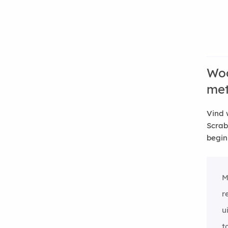
Woo
me
Vind 
Scrab
begin
M
r
u
t