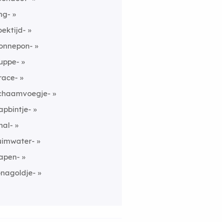
ing-
oektijd-
onnepon-
uppe-
race-
chaamvoegje-
apbintje-
nal-
uimwater-
apen-
onagoldje-