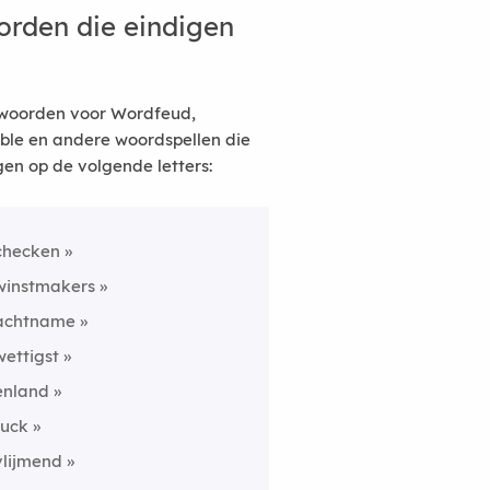
rden die eindigen
woorden voor Wordfeud,
ble en andere woordspellen die
gen op de volgende letters:
checken
winstmakers
achtname
wettigst
enland
fuck
vlijmend