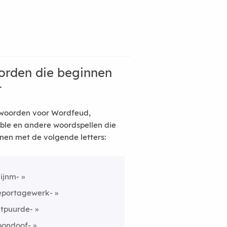
rden die beginnen
t
woorden voor Wordfeud,
ble en andere woordspellen die
nen met de volgende letters:
ijnm-
eportagewerk-
itpuurde-
oondoof-