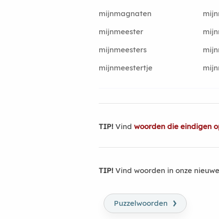
mijnmagnaten
mij
mijnmeester
mij
mijnmeesters
mij
mijnmeestertje
mijn
TIP!
Vind
woorden die eindigen o
TIP!
Vind woorden in onze nieuwe
›
Puzzelwoorden