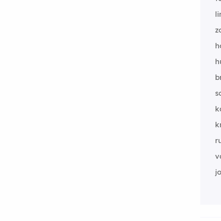
l
z
h
h
b
s
k
k
r
v
j