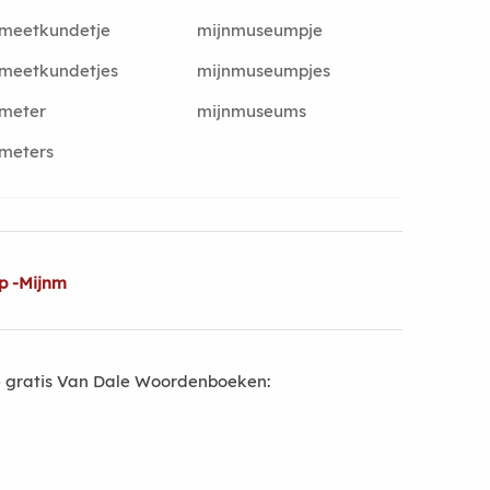
nmeetkundetje
mijnmuseumpje
nmeetkundetjes
mijnmuseumpjes
nmeter
mijnmuseums
meters
p -Mijnm
 gratis Van Dale Woordenboeken: