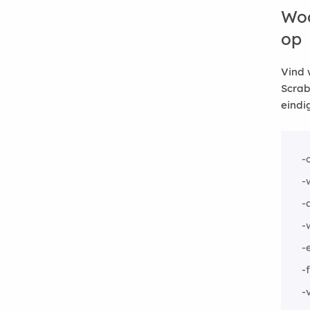
Woo
op
Vind 
Scrab
eindi
-
-
-
-
-
-
-