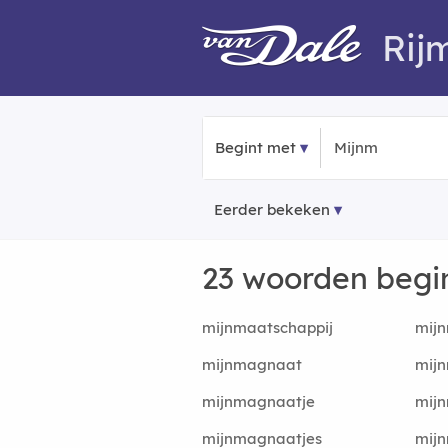
Rij
Begint met
Eerder bekeken
23 woorden beg
mijnmaatschappij
mijn
mijnmagnaat
mij
mijnmagnaatje
mij
mijnmagnaatjes
mij