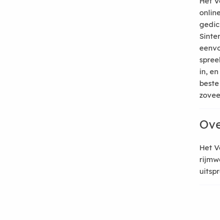
Het V
onlin
gedic
Sinte
eenvo
spree
in, e
beste
zoveel
Ove
Het V
rijmw
uitsp