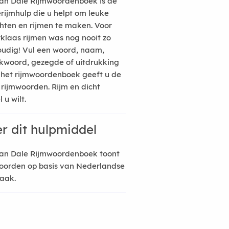
an Dale Rijmwoordenboek is de
erijmhulp die u helpt om leuke
hten en rijmen te maken. Voor
rklaas rijmen was nog nooit zo
udig! Vul een woord, naam,
kwoord, gezegde of uitdrukking
n het rijmwoordenboek geeft u de
 rijmwoorden. Rijm en dicht
 u wilt.
r dit hulpmiddel
an Dale Rijmwoordenboek toont
oorden op basis van Nederlandse
raak.