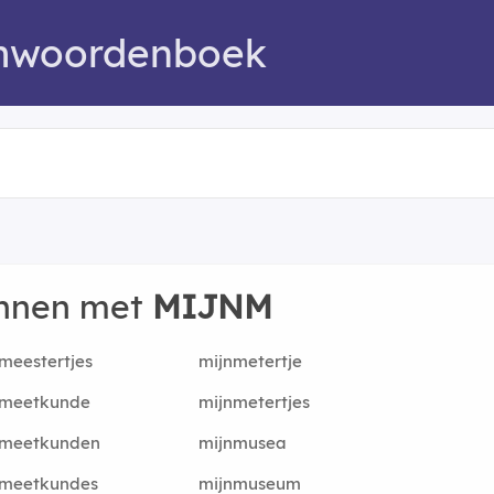
mwoordenboek
innen met
MIJNM
meestertjes
mijnmetertje
nmeetkunde
mijnmetertjes
nmeetkunden
mijnmusea
nmeetkundes
mijnmuseum