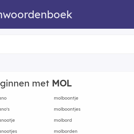
mwoordenboek
eginnen met
MOL
ano
molboontje
no's
molboontjes
anootje
molbord
nootjes
molborden