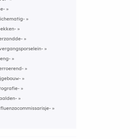
ne-
lichematig-
ekken-
erzandde-
vergangsporselein-
eng-
erroerend-
ijgebouw-
tografie-
aalden-
nfluenzacommissarisje-