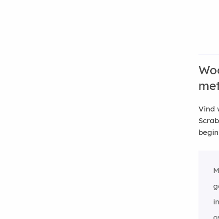
Woo
me
Vind 
Scrab
begin
M
g
i
o