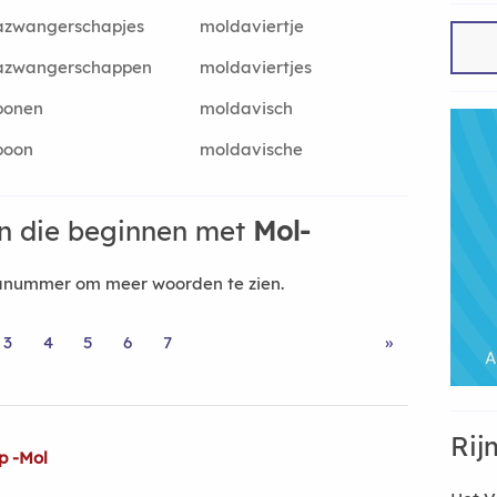
azwangerschapjes
moldaviertje
azwangerschappen
moldaviertjes
bonen
moldavisch
boon
moldavische
n die beginnen met
Mol-
nanummer om meer woorden te zien.
3
4
5
6
7
»
Rij
p -Mol