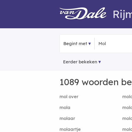
Rij
Begint met
Eerder bekeken
1089 woorden b
mol over
mol
mola
mola
molaar
mol
molaartje
mola