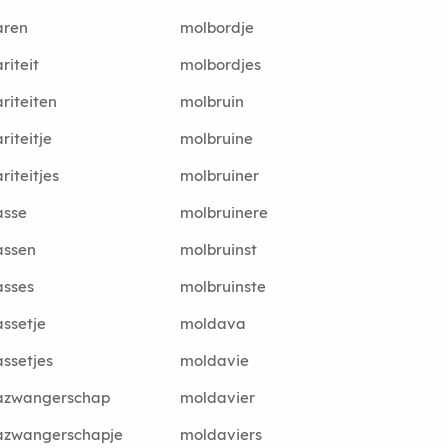
aren
molbordje
riteit
molbordjes
riteiten
molbruin
riteitje
molbruine
riteitjes
molbruiner
asse
molbruinere
assen
molbruinst
asses
molbruinste
ssetje
moldava
ssetjes
moldavie
azwangerschap
moldavier
azwangerschapje
moldaviers