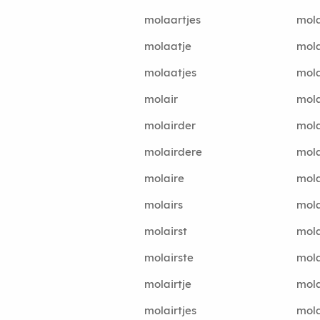
molaartjes
mol
molaatje
mola
molaatjes
mola
molair
mola
molairder
mola
molairdere
mol
molaire
mol
molairs
mol
molairst
mola
molairste
mola
molairtje
mol
molairtjes
mol