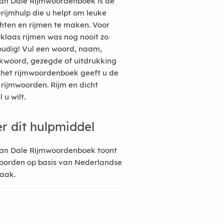
an Dale Rijmwoordenboek is de
erijmhulp die u helpt om leuke
hten en rijmen te maken. Voor
rklaas rijmen was nog nooit zo
udig! Vul een woord, naam,
kwoord, gezegde of uitdrukking
n het rijmwoordenboek geeft u de
 rijmwoorden. Rijm en dicht
 u wilt.
r dit hulpmiddel
an Dale Rijmwoordenboek toont
oorden op basis van Nederlandse
raak.