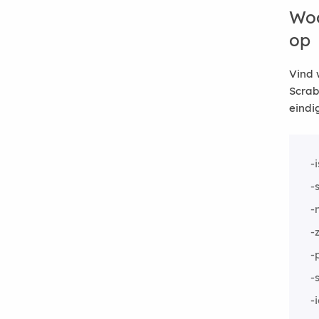
Woo
op
Vind 
Scrab
eindi
-i
-
-
-
-
-
-