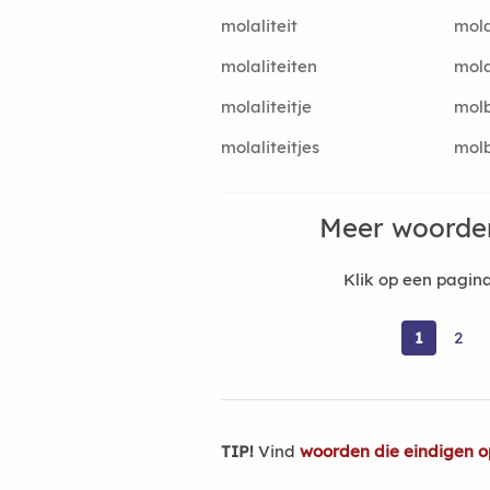
molaliteit
mol
molaliteiten
mol
molaliteitje
mol
molaliteitjes
mol
Meer woorde
Klik op een pagi
1
2
TIP!
Vind
woorden die eindigen o