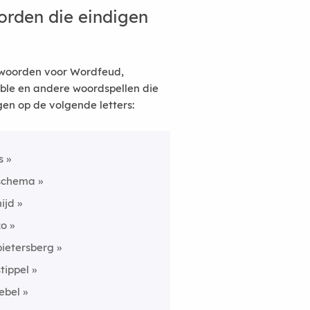
rden die eindigen
woorden voor Wordfeud,
ble en andere woordspellen die
gen op de volgende letters:
s
schema
nijd
zo
pietersberg
stippel
iebel