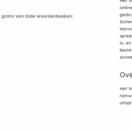
Het V
onlin
gedic
 gratis Van Dale Woordenboeken:
Sinte
eenvo
spree
in, e
beste
zoveel
Ove
Het V
rijmw
uitsp