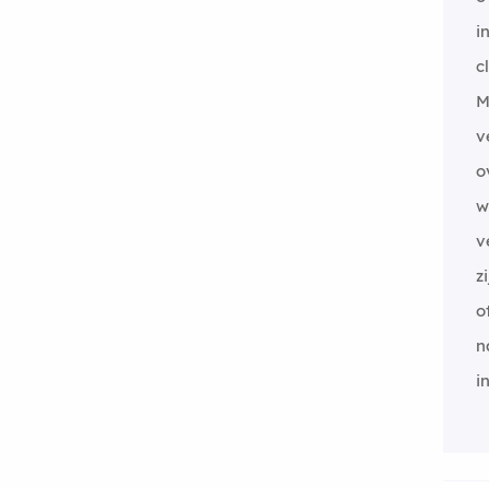
i
c
M
v
o
w
v
z
o
n
i