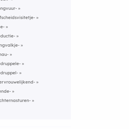
ongvuur-
fscheidsvisitetje-
ne-
nductie-
ingvalkje-
hau-
ndruppele-
ndruppel-
ervrouwelijkend-
ende-
chternasturen-