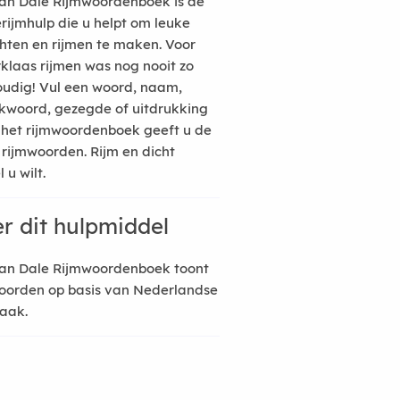
an Dale Rijmwoordenboek is de
erijmhulp die u helpt om leuke
hten en rijmen te maken. Voor
rklaas rijmen was nog nooit zo
udig! Vul een woord, naam,
kwoord, gezegde of uitdrukking
n het rijmwoordenboek geeft u de
 rijmwoorden. Rijm en dicht
 u wilt.
r dit hulpmiddel
an Dale Rijmwoordenboek toont
oorden op basis van Nederlandse
raak.