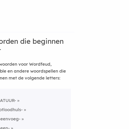
rden die beginnen
t
woorden voor Wordfeud,
ble en andere woordspellen die
nen met de volgende letters:
ATUUR-
otloodhuls-
neenvoeg-
neen-