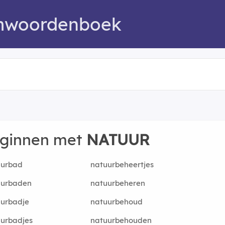
mwoordenboek
eginnen met
NATUUR
uurbad
natuurbeheertjes
uurbaden
natuurbeheren
urbadje
natuurbehoud
urbadjes
natuurbehouden