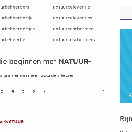
urbeheerders
natuurbeleventje
urbeheerdertje
natuurbeleventjes
urbeheerdertjes
natuurbeschermer
urbeheertje
natuurbeschermers
ie beginnen met
NATUUR-
nanummer om meer woorden te zien.
3
4
5
6
7
»
Rij
op -NATUUR