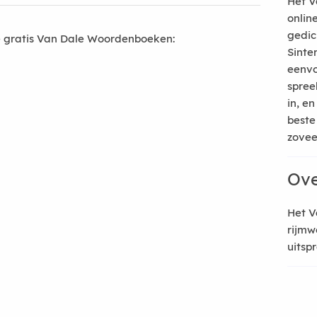
Het V
onlin
gedic
 gratis Van Dale Woordenboeken:
Sinte
eenvo
spree
in, e
beste
zoveel
Ove
Het V
rijmw
uitsp