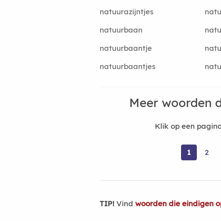
natuurazijntjes
natu
natuurbaan
natu
natuurbaantje
natu
natuurbaantjes
natu
Meer woorden d
Klik op een pagi
1
2
TIP!
Vind
woorden die eindigen 