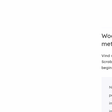
Woo
me
Vind 
Scrab
begin
N
p
i
i