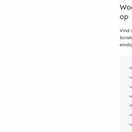
Woo
op
Vind 
Scrab
eindi
-
-
-
-
-
-
-