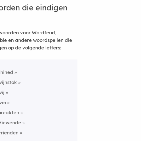
rden die eindigen
woorden voor Wordfeud,
ble en andere woordspellen die
gen op de volgende letters:
shined
wijnstok
wij
wei
breakten
Viewende
vrienden