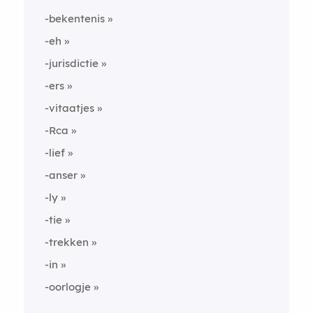
-bekentenis
-eh
-jurisdictie
-ers
-vitaatjes
-Rca
-lief
-anser
-ly
-tie
-trekken
-in
-oorlogje