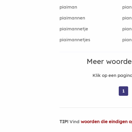
piaiman
pian
piaimannen
pian
piaimannetje
pian
piaimannetjes
pian
Meer woorde
Klik op een pagi
1
TIP!
Vind
woorden die eindigen o