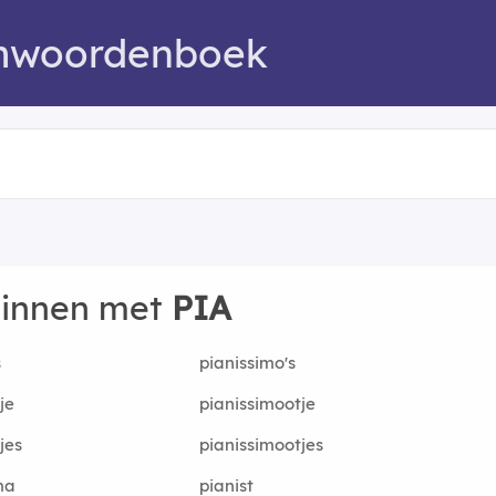
mwoordenboek
ginnen met
PIA
s
pianissimo's
je
pianissimootje
tjes
pianissimootjes
ma
pianist