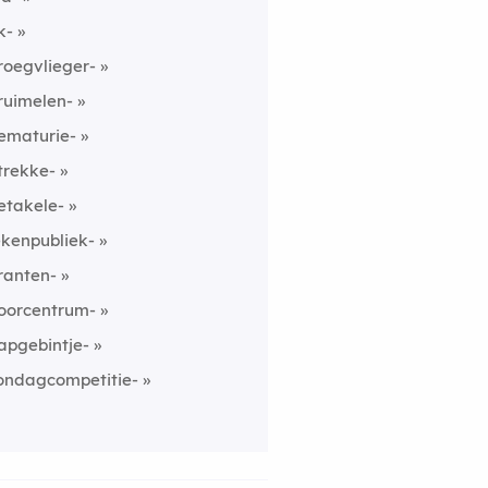
k-
roegvlieger-
ruimelen-
ematurie-
trekke-
etakele-
ekenpubliek-
ranten-
oorcentrum-
apgebintje-
ondagcompetitie-