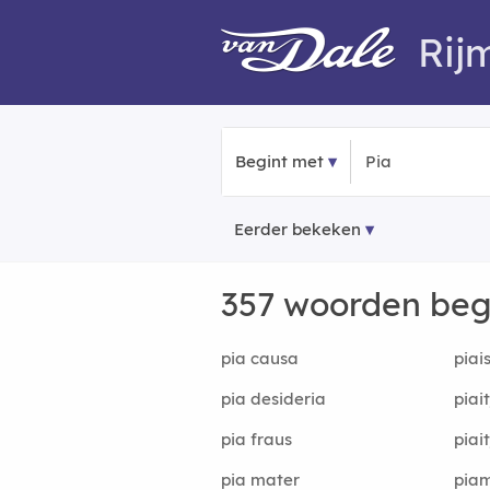
Rij
Begint met
Eerder bekeken
357 woorden be
pia causa
piai
pia desideria
piait
pia fraus
piai
pia mater
pia