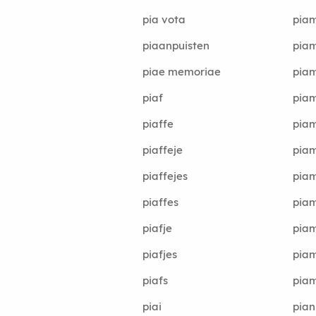
pia vota
piam
piaanpuisten
piam
piae memoriae
piam
piaf
pia
piaffe
piam
piaffeje
pia
piaffejes
piam
piaffes
pia
piafje
pia
piafjes
pia
piafs
pia
piai
pian