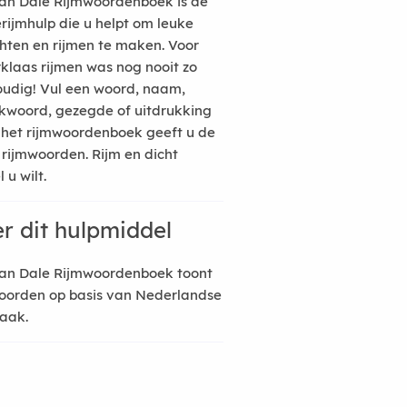
an Dale Rijmwoordenboek is de
erijmhulp die u helpt om leuke
hten en rijmen te maken. Voor
rklaas rijmen was nog nooit zo
udig! Vul een woord, naam,
kwoord, gezegde of uitdrukking
n het rijmwoordenboek geeft u de
 rijmwoorden. Rijm en dicht
 u wilt.
r dit hulpmiddel
an Dale Rijmwoordenboek toont
oorden op basis van Nederlandse
raak.