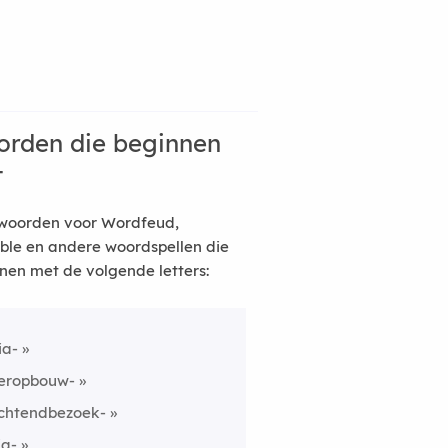
rden die beginnen
t
woorden voor Wordfeud,
ble en andere woordspellen die
nen met de volgende letters:
ia-
eropbouw-
chtendbezoek-
ia-