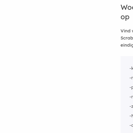
Woo
op
Vind 
Scrab
eindi
-
-
-
-
-
-
-