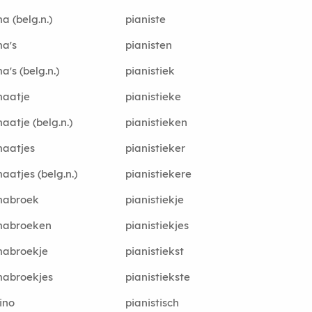
a (belg.n.)
pianiste
a's
pianisten
a's (belg.n.)
pianistiek
maatje
pianistieke
aatje (belg.n.)
pianistieken
maatjes
pianistieker
aatjes (belg.n.)
pianistiekere
mabroek
pianistiekje
mabroeken
pianistiekjes
mabroekje
pianistiekst
mabroekjes
pianistiekste
ino
pianistisch