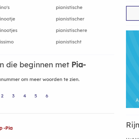
ino's
pianistische
inootje
pianistischer
inootjes
pianistischere
issimo
pianistischt
n die beginnen met
Pia-
nanummer om meer woorden te zien.
2
3
4
5
6
Rij
p -Pia