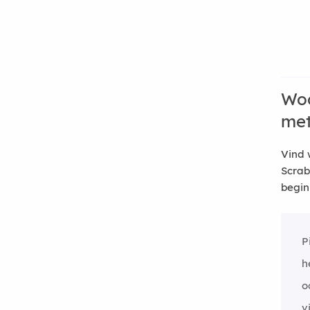
Woo
me
Vind 
Scrab
begin
P
h
o
v