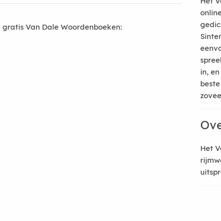
Het V
onlin
gedic
 gratis Van Dale Woordenboeken:
Sinte
eenvo
spree
in, e
beste
zoveel
Ove
Het V
rijmw
uitsp