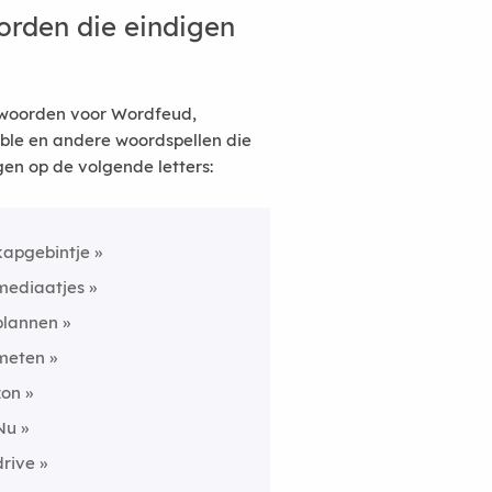
rden die eindigen
woorden voor Wordfeud,
ble en andere woordspellen die
gen op de volgende letters:
kapgebintje
mediaatjes
plannen
meten
zon
Nu
drive