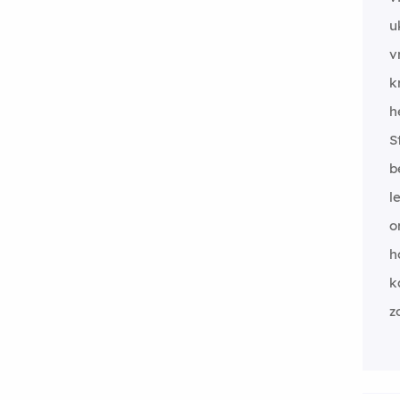
u
v
k
h
S
b
l
o
h
k
z