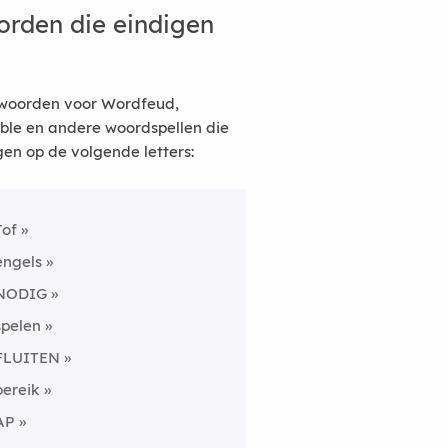
rden die eindigen
woorden voor Wordfeud,
ble en andere woordspellen die
gen op de volgende letters:
Tof
engels
NODIG
spelen
FLUITEN
bereik
AP