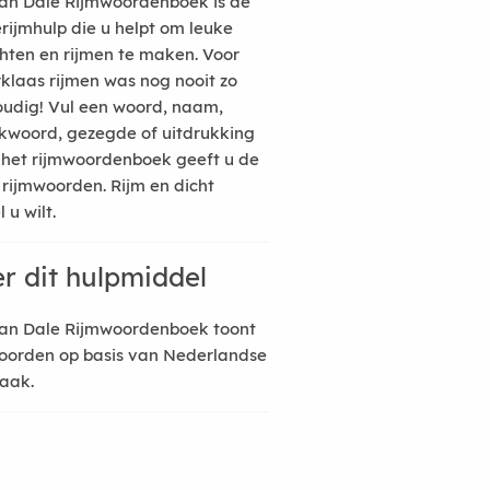
an Dale Rijmwoordenboek is de
erijmhulp die u helpt om leuke
hten en rijmen te maken. Voor
rklaas rijmen was nog nooit zo
udig! Vul een woord, naam,
kwoord, gezegde of uitdrukking
n het rijmwoordenboek geeft u de
 rijmwoorden. Rijm en dicht
 u wilt.
r dit hulpmiddel
an Dale Rijmwoordenboek toont
oorden op basis van Nederlandse
raak.