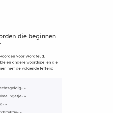
rden die beginnen
t
woorden voor Wordfeud,
ble en andere woordspellen die
nen met de volgende letters:
echtsgeldig-
uimelingetje-
a-
rchitektje-