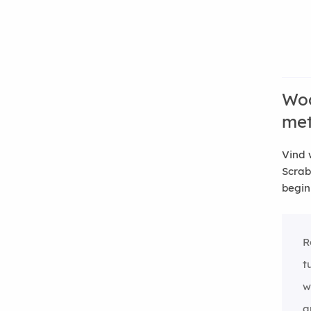
Woo
me
Vind 
Scrab
begin
R
t
w
a