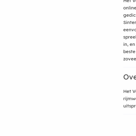
Het V
onlin
gedic
Sinte
eenvo
spree
in, e
beste
zoveel
Ove
Het V
rijmw
uitsp