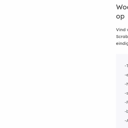
Woo
op
Vind 
Scrab
eindi
-
-
-
-
-
-
-