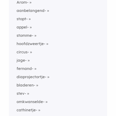
Arom-
aanbelangend-
stopt-
appel-
stomme-
hoofdzweertje-
circus-
jage-
fernand-
diaprojectortje-
bladeren-
stev-
omkwanselde-
cathinetje-