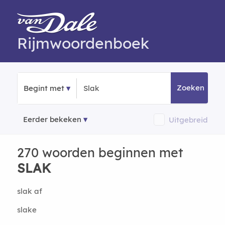
Rijmwoordenboek
Zoeken
Begint met
Eerder bekeken
Uitgebreid
270 woorden beginnen met
SLAK
slak af
slake