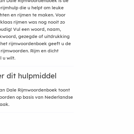
an Dale Rijmwoordenboek is de
erijmhulp die u helpt om leuke
hten en rijmen te maken. Voor
rklaas rijmen was nog nooit zo
udig! Vul een woord, naam,
kwoord, gezegde of uitdrukking
n het rijmwoordenboek geeft u de
 rijmwoorden. Rijm en dicht
 u wilt.
r dit hulpmiddel
an Dale Rijmwoordenboek toont
oorden op basis van Nederlandse
raak.