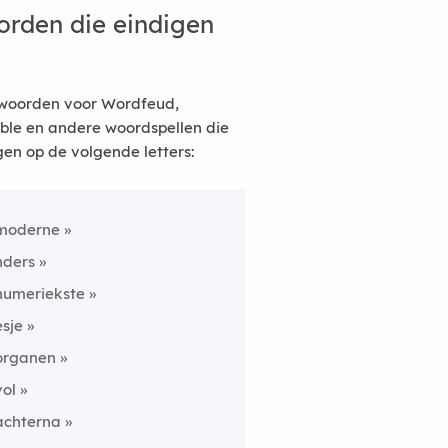
rden die eindigen
woorden voor Wordfeud,
ble en andere woordspellen die
gen op de volgende letters:
moderne
nders
numeriekste
esje
organen
vol
achterna