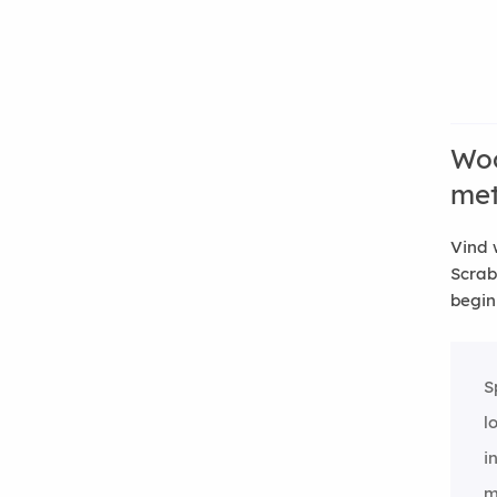
Woo
me
Vind 
Scrab
begin
S
l
i
m