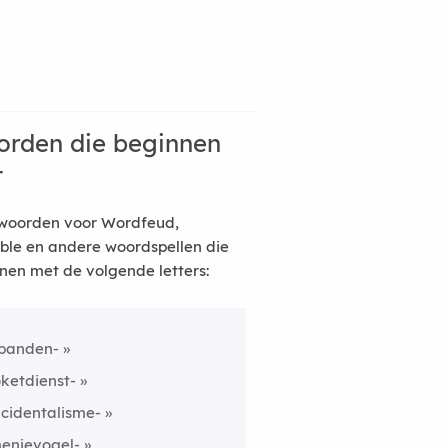
rden die beginnen
t
woorden voor Wordfeud,
ble en andere woordspellen die
nen met de volgende letters:
panden-
oketdienst-
ncidentalisme-
enievogel-