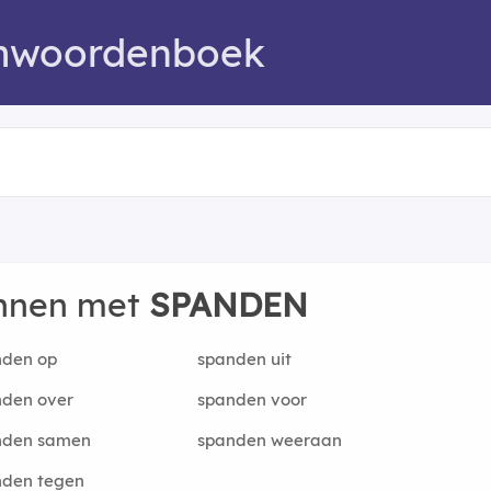
mwoordenboek
innen met
SPANDEN
nden op
spanden uit
nden over
spanden voor
nden samen
spanden weeraan
nden tegen