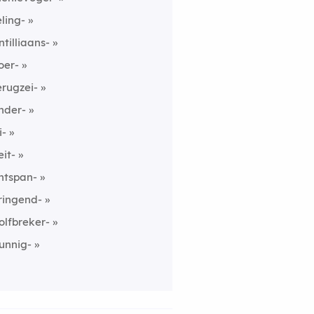
eling-
ntilliaans-
oer-
erugzei-
nder-
i-
eit-
ntspan-
ringend-
olfbreker-
unnig-