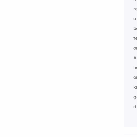
r
a
b
t
o
A
h
o
k
g
d