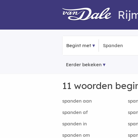
Rij
Begint met
Eerder bekeken
11 woorden beg
spanden aan
spa
spanden af
spa
spanden in
spa
spanden om
spa