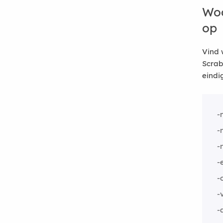
Woo
op
Vind 
Scrab
eindi
-
-
-
-
-
-
-