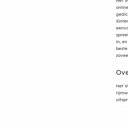
Het V
onlin
gedic
Sinte
eenvo
spree
in, e
beste
zoveel
Ove
Het V
rijmw
uitsp