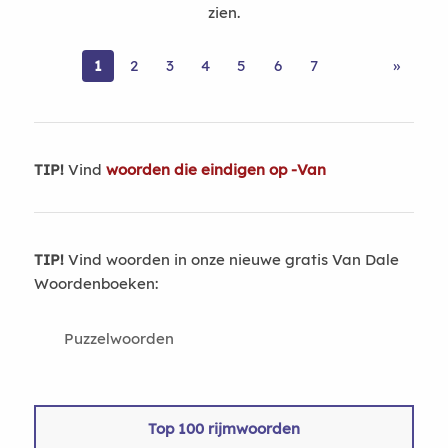
zien.
1
2
3
4
5
6
7
»
TIP!
Vind
woorden die eindigen op -Van
TIP!
Vind woorden in onze nieuwe gratis Van Dale
Woordenboeken:
Puzzelwoorden
Top 100 rijmwoorden