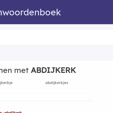
mwoordenboek
nnen met
ABDIJKERK
jkerkje
abdijkerkjes
p -abdijkerk