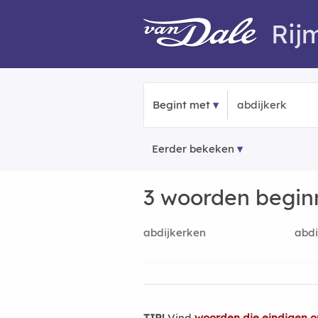
Rij
Begint met
Eerder bekeken
3 woorden begi
abdijkerken
abdi
TIP!
Vind
woorden die eindigen o