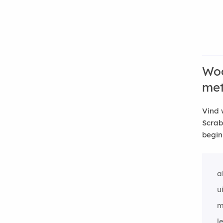
Woo
me
Vind 
Scrab
begin
a
u
m
l