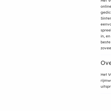
Het V
onlin
gedic
Sinte
eenvo
spree
in, e
beste
zoveel
Ove
Het V
rijmw
uitsp