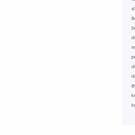
s
B
b
d
m
p
d
d
B
k
k