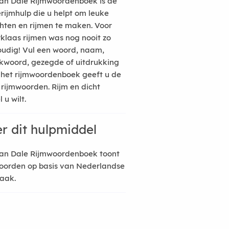
an Dale Rijmwoordenboek is de
erijmhulp die u helpt om leuke
hten en rijmen te maken. Voor
rklaas rijmen was nog nooit zo
udig! Vul een woord, naam,
kwoord, gezegde of uitdrukking
n het rijmwoordenboek geeft u de
 rijmwoorden. Rijm en dicht
 u wilt.
r dit hulpmiddel
an Dale Rijmwoordenboek toont
oorden op basis van Nederlandse
raak.