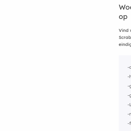
Woo
op
Vind 
Scrab
eindi
-
-
-
-
-
-
-