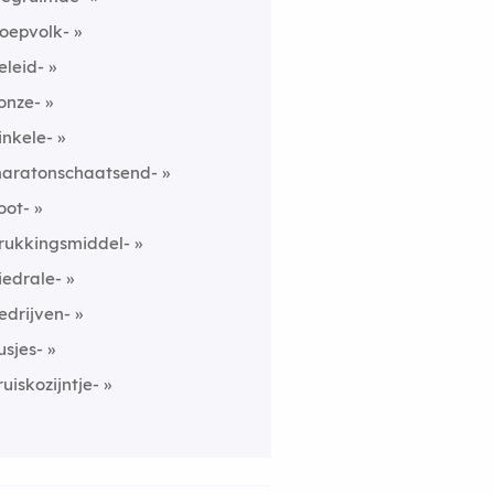
loepvolk-
eleid-
onze-
inkele-
aratonschaatsend-
oot-
rukkingsmiddel-
iedrale-
edrijven-
usjes-
ruiskozijntje-