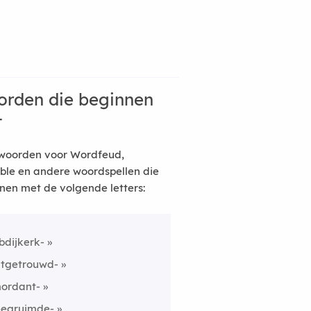
rden die beginnen
t
woorden voor Wordfeud,
ble en andere woordspellen die
nen met de volgende letters:
bdijkerk-
itgetrouwd-
ordant-
eegruimde-