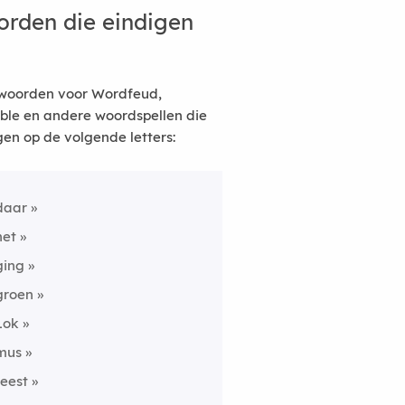
rden die eindigen
woorden voor Wordfeud,
ble en andere woordspellen die
gen op de volgende letters:
daar
het
ging
groen
Lok
mus
feest