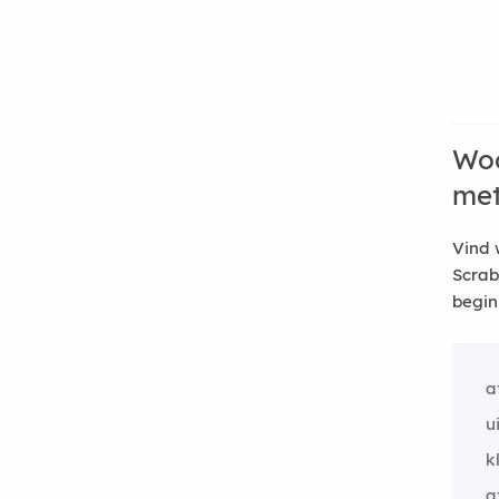
Woo
me
Vind 
Scrab
begin
a
u
k
a