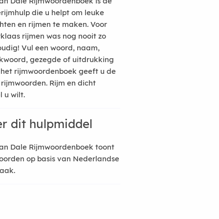
an Dale Rijmwoordenboek is de
erijmhulp die u helpt om leuke
hten en rijmen te maken. Voor
rklaas rijmen was nog nooit zo
udig! Vul een woord, naam,
kwoord, gezegde of uitdrukking
n het rijmwoordenboek geeft u de
 rijmwoorden. Rijm en dicht
 u wilt.
r dit hulpmiddel
an Dale Rijmwoordenboek toont
oorden op basis van Nederlandse
raak.