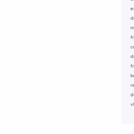
e
d
m
f
c
d
f
b
r
d
v