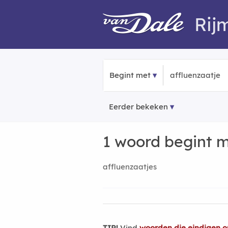
Rij
Begint met
Eerder bekeken
1 woord begint 
affluenzaatjes
TIP!
Vind
woorden die eindigen o