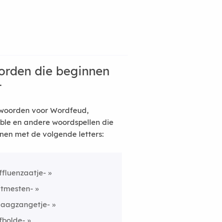
rden die beginnen
t
woorden voor Wordfeud,
ble en andere woordspellen die
nen met de volgende letters:
ffluenzaatje-
itmesten-
laagzangetje-
fbolde-