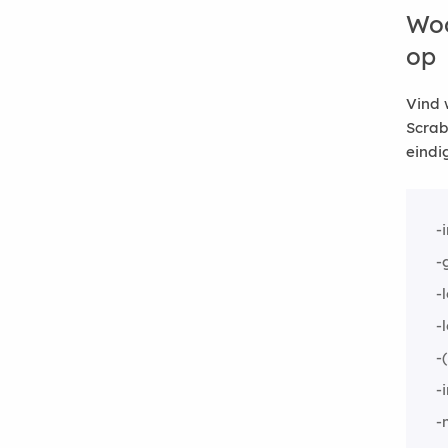
Woo
op
Vind 
Scrab
eindi
-
-
-
-
-
-
-