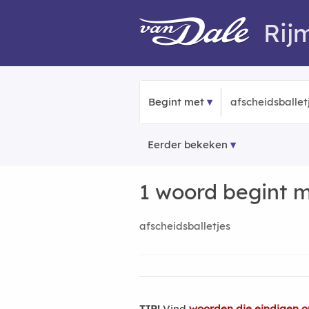
Rij
Begint met
Eerder bekeken
1 woord begint 
afscheidsballetjes
TIP!
Vind
woorden die eindigen op