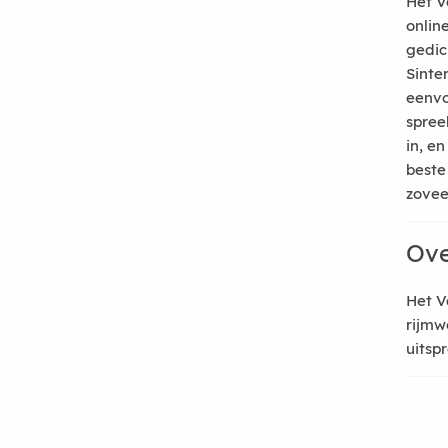
Het V
onlin
gedic
Sinte
eenvo
spree
in, e
beste
zoveel
Ove
Het V
rijmw
uitsp