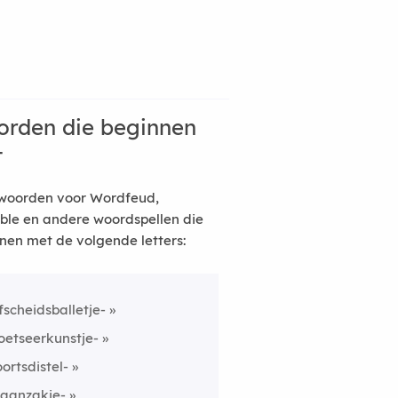
rden die beginnen
t
woorden voor Wordfeud,
ble en andere woordspellen die
nen met de volgende letters:
fscheidsballetje-
oetseerkunstje-
oortsdistel-
raanzakje-