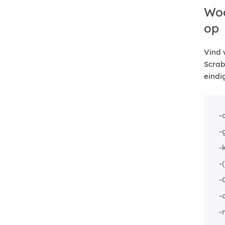
Woo
op
Vind 
Scrab
eindi
-
-
-
-
-
-
-