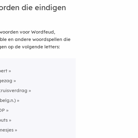
rden die eindigen
woorden voor Wordfeud,
ble en andere woordspellen die
gen op de volgende letters:
oert
gezag
kruisverdrag
(belg.n.)
OP
outs
mesjes