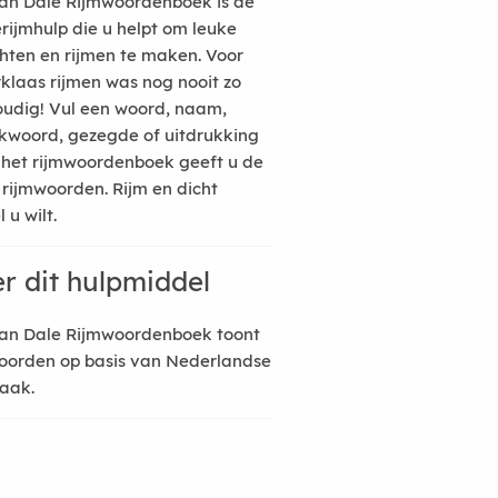
an Dale Rijmwoordenboek is de
erijmhulp die u helpt om leuke
hten en rijmen te maken. Voor
rklaas rijmen was nog nooit zo
udig! Vul een woord, naam,
kwoord, gezegde of uitdrukking
n het rijmwoordenboek geeft u de
 rijmwoorden. Rijm en dicht
 u wilt.
r dit hulpmiddel
an Dale Rijmwoordenboek toont
oorden op basis van Nederlandse
raak.