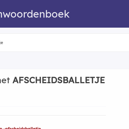
mwoordenboek
met
AFSCHEIDSBALLETJE
 -afscheidsballetje