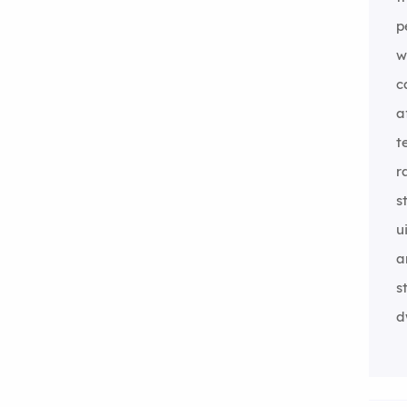
p
w
c
a
t
r
s
u
a
s
d