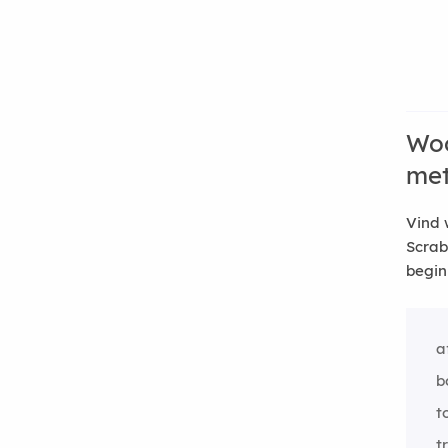
Woo
me
Vind 
Scrab
begin
a
b
t
t