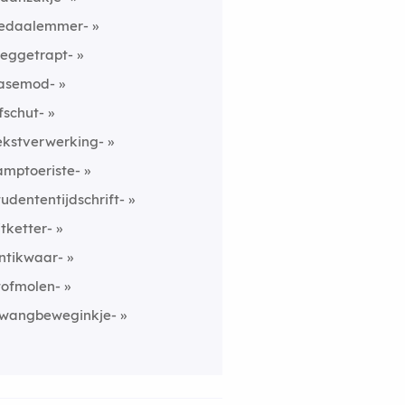
edaalemmer-
eggetrapt-
asemod-
fschut-
ekstverwerking-
amptoeriste-
tudententijdschrift-
itketter-
ntikwaar-
tofmolen-
wangbeweginkje-