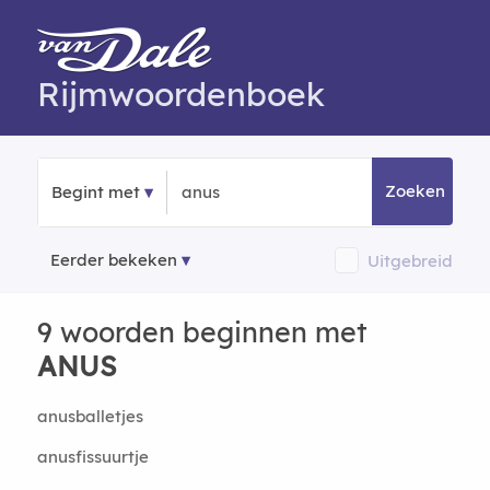
Rijmwoordenboek
Zoeken
Begint met
Eerder bekeken
Uitgebreid
9 woorden beginnen met
ANUS
anusballetjes
anusfissuurtje