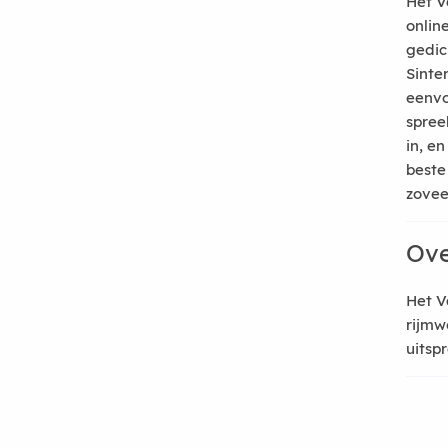
Het V
onlin
gedic
Sinte
eenvo
spree
in, e
beste
zoveel
Ove
Het V
rijmw
uitsp