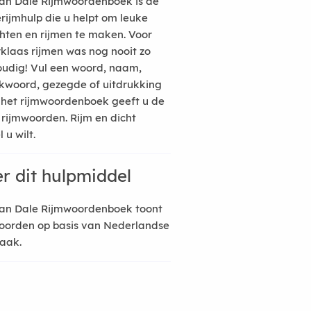
an Dale Rijmwoordenboek is de
erijmhulp die u helpt om leuke
hten en rijmen te maken. Voor
rklaas rijmen was nog nooit zo
udig! Vul een woord, naam,
kwoord, gezegde of uitdrukking
n het rijmwoordenboek geeft u de
 rijmwoorden. Rijm en dicht
 u wilt.
r dit hulpmiddel
an Dale Rijmwoordenboek toont
oorden op basis van Nederlandse
raak.