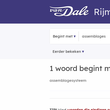
Rij
Begint met
Eerder bekeken
1 woord begint 
assemblagesysteem
TIP!
Vind
woorden die eindigen 