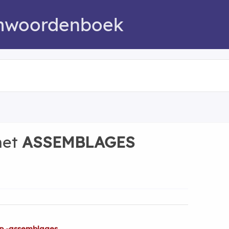
mwoordenboek
met
ASSEMBLAGES
op -assemblages