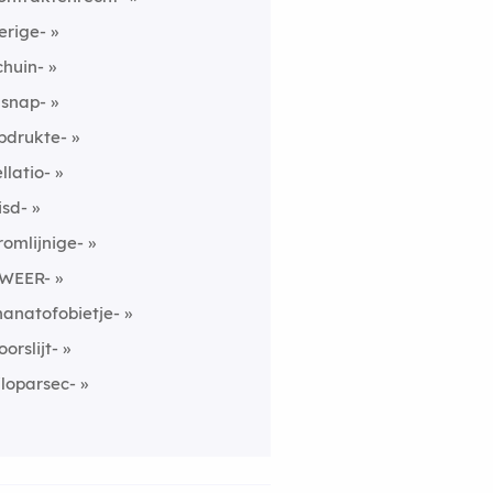
ierige-
chuin-
nsnap-
pdrukte-
ellatio-
isd-
romlijnige-
WEER-
hanatofobietje-
oorslijt-
iloparsec-