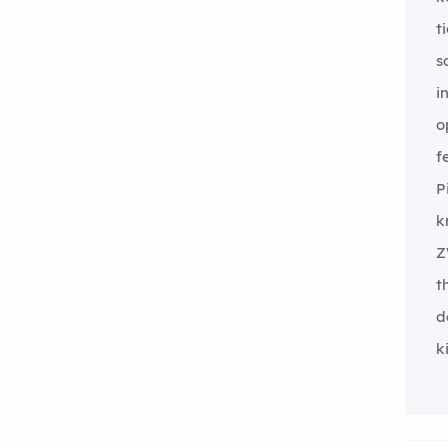
t
s
i
o
f
P
k
Z
t
d
k