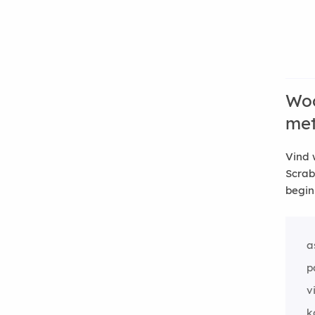
Woo
me
Vind 
Scrab
begin
a
p
v
k