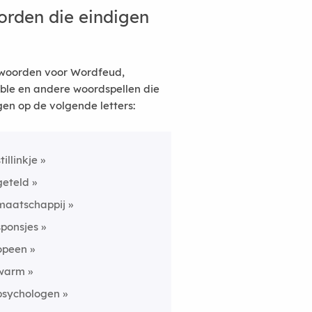
rden die eindigen
woorden voor Wordfeud,
ble en andere woordspellen die
gen op de volgende letters:
tillinkje
geteld
maatschappij
sponsjes
opeen
warm
psychologen