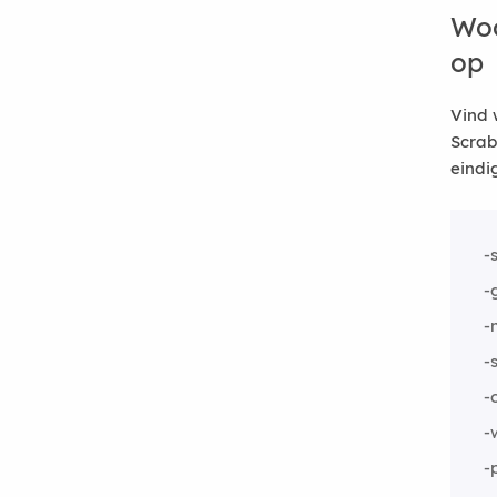
Woo
op
Vind 
Scrab
eindi
-s
-
-
-
-
-
-