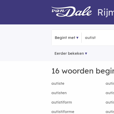
Rij
Begint met
Eerder bekeken
16 woorden beg
autiste
auti
autisten
auti
autistiform
auti
autistiforme
auti