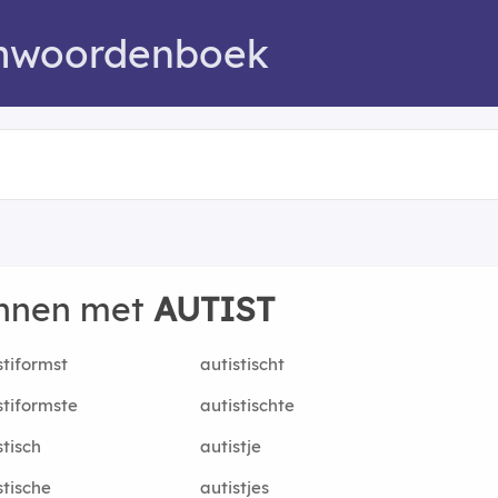
mwoordenboek
innen met
AUTIST
stiformst
autistischt
stiformste
autistischte
stisch
autistje
stische
autistjes