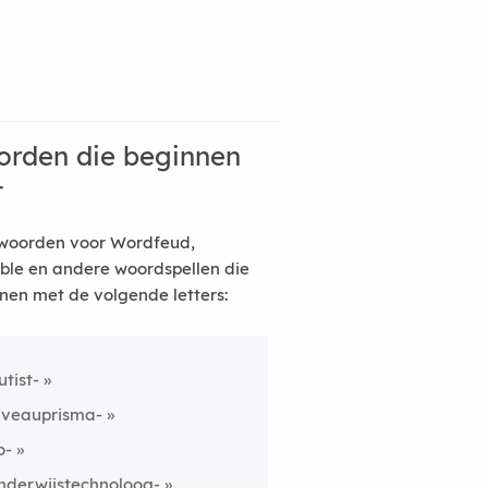
rden die beginnen
t
woorden voor Wordfeud,
ble en andere woordspellen die
nen met de volgende letters:
utist-
iveauprisma-
o-
nderwijstechnoloog-