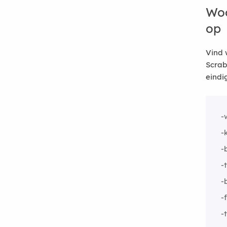
Woo
op
Vind 
Scrab
eindi
-
-
-
-
-
-
-