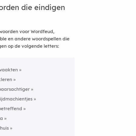
rden die eindigen
woorden voor Wordfeud,
ble en andere woordspellen die
gen op de volgende letters:
waakten
kleren
baarsachtiger
tijdmachientjes
betreffend
fa
thuis