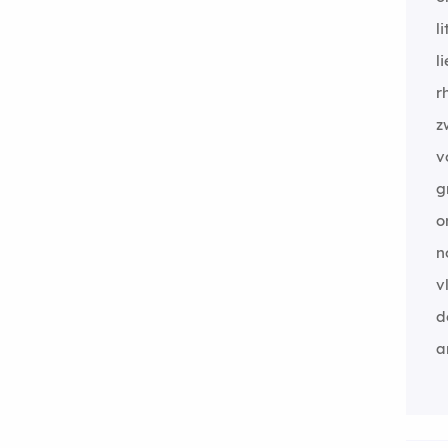
l
li
r
z
v
g
o
n
v
d
a