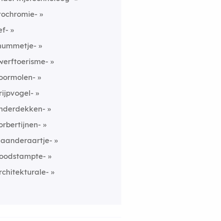
itochromie-
ef-
hummetje-
werftoerisme-
oormolen-
rijpvogel-
nderdekken-
orbertijnen-
laanderaartje-
oodstampte-
rchitekturale-