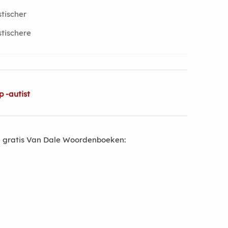
stischer
stischere
 -autist
 gratis Van Dale Woordenboeken: