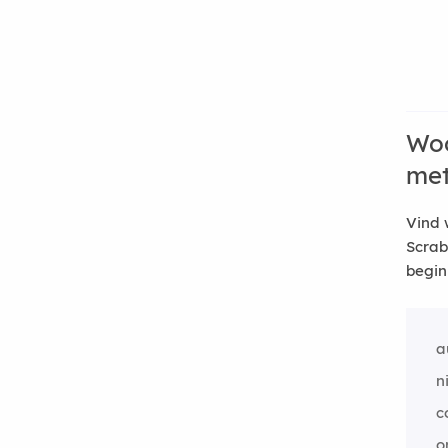
Woo
me
Vind 
Scrab
begin
a
n
c
o