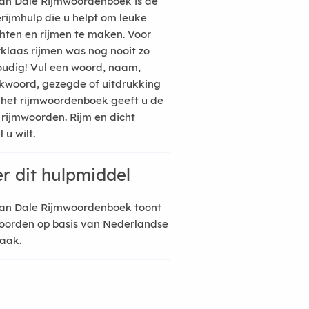
an Dale Rijmwoordenboek is de
erijmhulp die u helpt om leuke
hten en rijmen te maken. Voor
rklaas rijmen was nog nooit zo
udig! Vul een woord, naam,
kwoord, gezegde of uitdrukking
n het rijmwoordenboek geeft u de
 rijmwoorden. Rijm en dicht
 u wilt.
r dit hulpmiddel
an Dale Rijmwoordenboek toont
oorden op basis van Nederlandse
raak.