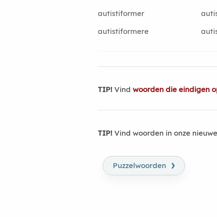
autistiformer
auti
autistiformere
auti
TIP!
Vind
woorden die eindigen op
TIP!
Vind woorden in onze nieuwe
›
Puzzelwoorden