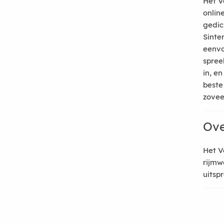
Het V
onlin
gedic
Sinte
eenvo
spree
in, e
beste
zoveel
Ove
Het V
rijmw
uitsp