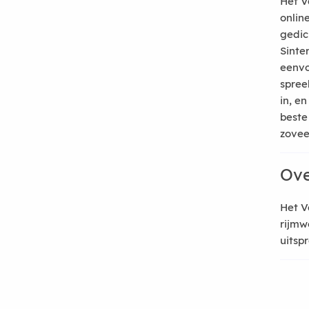
Het V
onlin
gedic
Sinte
eenvo
spree
in, e
beste
zoveel
Ove
Het V
rijmw
uitsp