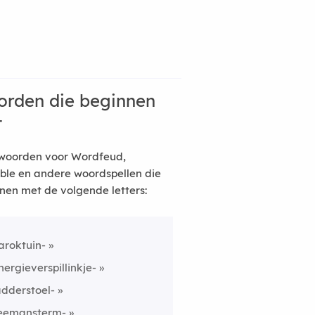
rden die beginnen
t
woorden voor Wordfeud,
ble en andere woordspellen die
nen met de volgende letters:
aroktuin-
nergieverspillinkje-
adderstoel-
eemansterm-