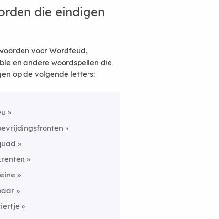
rden die eindigen
woorden voor Wordfeud,
ble en andere woordspellen die
gen op de volgende letters:
eu
bevrijdingsfronten
quad
krenten
reine
baar
ciertje