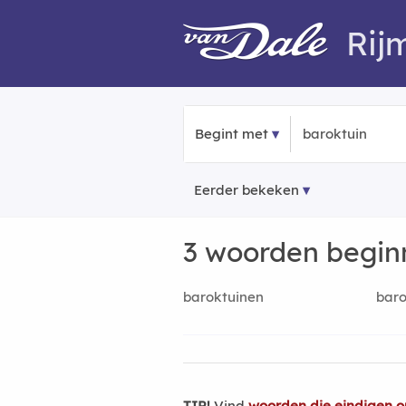
Rij
Begint met
Eerder bekeken
3 woorden begi
baroktuinen
baro
TIP!
Vind
woorden die eindigen o