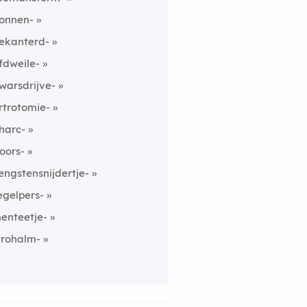
onnen-
ekanterd-
fdweile-
warsdrijve-
rtrotomie-
harc-
oors-
engstensnijdertje-
egelpers-
enteetje-
trohalm-