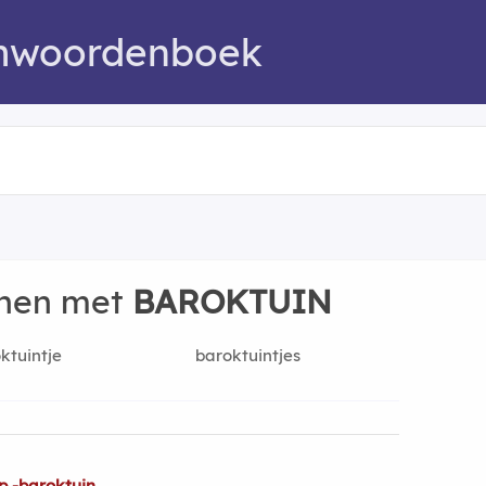
mwoordenboek
nnen met
BAROKTUIN
ktuintje
baroktuintjes
p -baroktuin