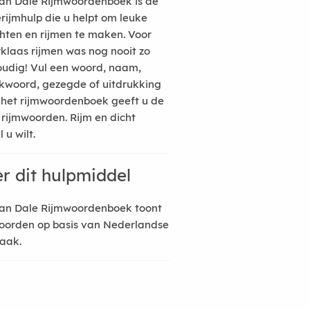
an Dale Rijmwoordenboek is de
erijmhulp die u helpt om leuke
hten en rijmen te maken. Voor
rklaas rijmen was nog nooit zo
udig! Vul een woord, naam,
kwoord, gezegde of uitdrukking
n het rijmwoordenboek geeft u de
 rijmwoorden. Rijm en dicht
 u wilt.
r dit hulpmiddel
an Dale Rijmwoordenboek toont
oorden op basis van Nederlandse
raak.