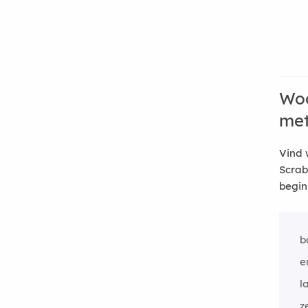
Woo
me
Vind 
Scrab
begin
b
e
l
z