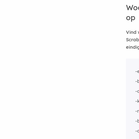
Woo
op
Vind 
Scrab
eindi
-
-
-
-
-
-
-