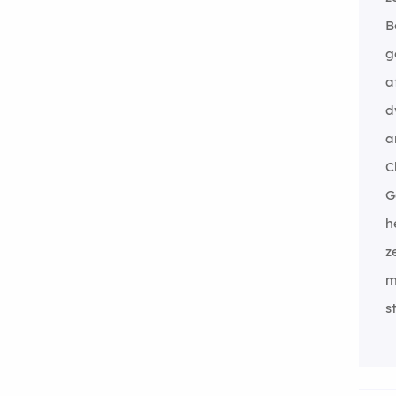
B
g
a
d
a
C
G
h
z
m
s