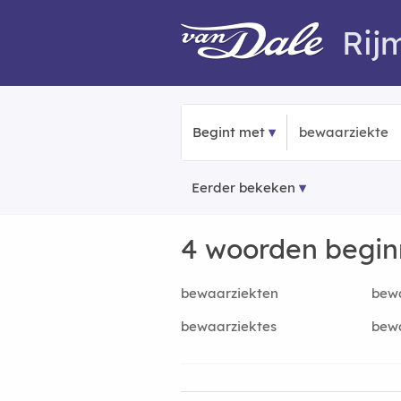
Rij
Begint met
Eerder bekeken
4 woorden begi
bewaarziekten
bewa
bewaarziektes
bewa