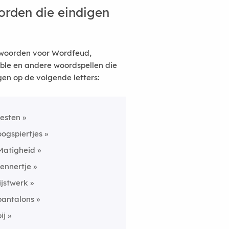
rden die eindigen
woorden voor Wordfeud,
ble en andere woordspellen die
gen op de volgende letters:
resten
oogspiertjes
Matigheid
rennertje
lijstwerk
pantalons
ij