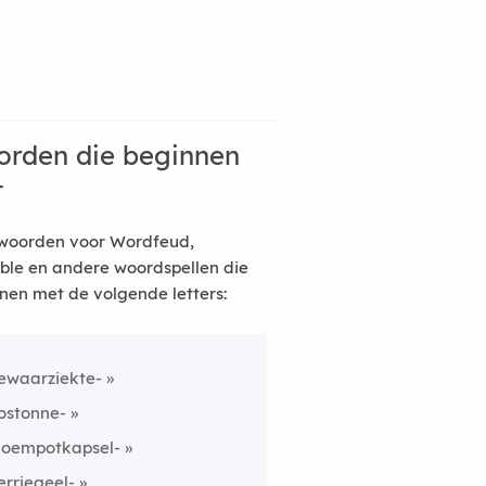
rden die beginnen
t
woorden voor Wordfeud,
ble en andere woordspellen die
nen met de volgende letters:
ewaarziekte-
ostonne-
loempotkapsel-
erriegeel-