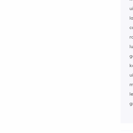
u
l
c
r
l
g
k
u
m
l
g