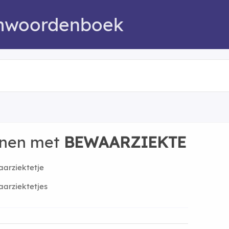
mwoordenboek
nnen met
BEWAARZIEKTE
arziektetje
arziektetjes