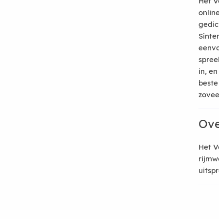
Het V
onlin
gedic
Sinte
eenvo
spree
in, e
beste
zoveel
Ove
Het V
rijmw
uitsp