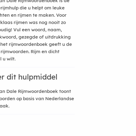
an Dale Rijmwoordenboek is de
erijmhulp die u helpt om leuke
hten en rijmen te maken. Voor
rklaas rijmen was nog nooit zo
udig! Vul een woord, naam,
kwoord, gezegde of uitdrukking
n het rijmwoordenboek geeft u de
 rijmwoorden. Rijm en dicht
 u wilt.
r dit hulpmiddel
an Dale Rijmwoordenboek toont
oorden op basis van Nederlandse
raak.