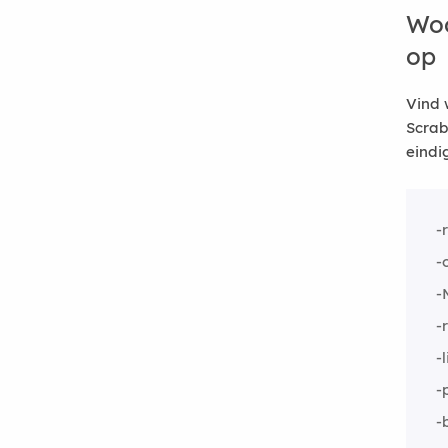
Woo
op
Vind 
Scrab
eindi
-
-
-
-
-
-
-b