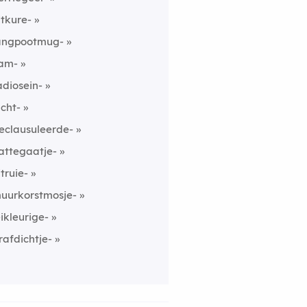
itkure-
angpootmug-
am-
adiosein-
ucht-
eclausuleerde-
attegaatje-
itruie-
uurkorstmosje-
eikleurige-
rafdichtje-