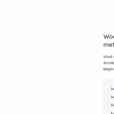
Woo
me
Vind 
Scrab
begin
b
b
b
k