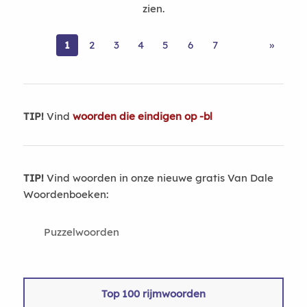
zien.
1
2
3
4
5
6
7
»
TIP!
Vind
woorden die eindigen op -bl
TIP!
Vind woorden in onze nieuwe gratis Van Dale
Woordenboeken:
Puzzelwoorden
Top 100 rijmwoorden