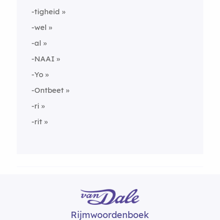
-tigheid
-wel
-al
-NAAI
-Yo
-Ontbeet
-ri
-rit
Rijmwoordenboek