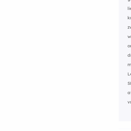
li
k
z
w
o
d
m
L
S
a
v