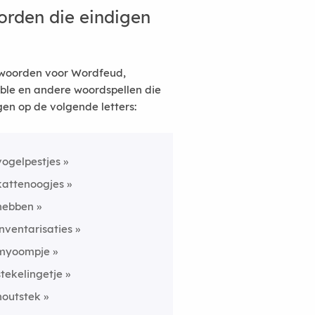
rden die eindigen
woorden voor Wordfeud,
ble en andere woordspellen die
gen op de volgende letters:
vogelpestjes
kattenoogjes
hebben
inventarisaties
myoompje
stekelingetje
houtstek