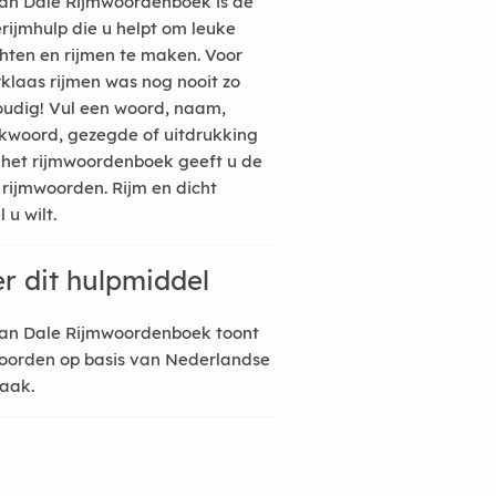
an Dale Rijmwoordenboek is de
erijmhulp die u helpt om leuke
hten en rijmen te maken. Voor
rklaas rijmen was nog nooit zo
udig! Vul een woord, naam,
kwoord, gezegde of uitdrukking
n het rijmwoordenboek geeft u de
 rijmwoorden. Rijm en dicht
 u wilt.
r dit hulpmiddel
an Dale Rijmwoordenboek toont
oorden op basis van Nederlandse
raak.