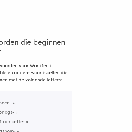
rden die beginnen
t
woorden voor Wordfeud,
ble en andere woordspellen die
nen met de volgende letters:
onen-
orlogs-
ftrompette-
asbom-