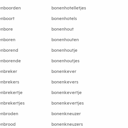
enboorden
bonenhotelletjes
enboort
bonenhotels
enbore
bonenhout
enboren
bonenhouten
enborend
bonenhoutje
enborende
bonenhoutjes
enbreker
bonenkever
enbrekers
bonenkevers
nbrekertje
bonenkevertje
nbrekertjes
bonenkevertjes
enbroden
bonenkneuzer
enbrood
bonenkneuzers