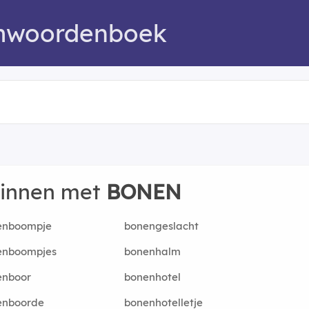
mwoordenboek
ginnen met
BONEN
enboompje
bonengeslacht
enboompjes
bonenhalm
enboor
bonenhotel
enboorde
bonenhotelletje