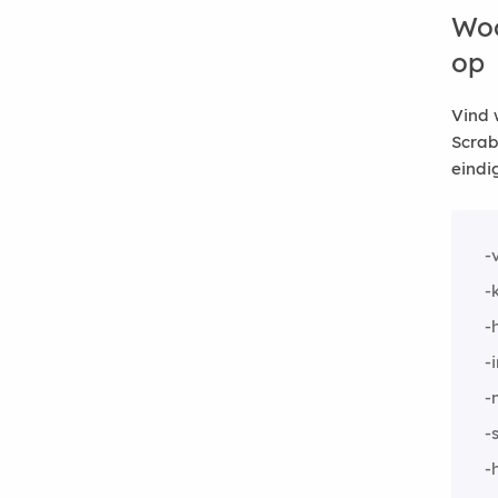
Woo
op
Vind 
Scrab
eindi
-
-
-
-
-
-
-