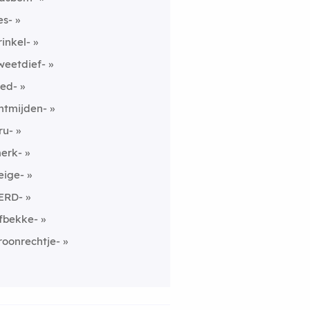
es-
rinkel-
weetdief-
ed-
ntmijden-
ru-
erk-
eige-
ERD-
fbekke-
roonrechtje-