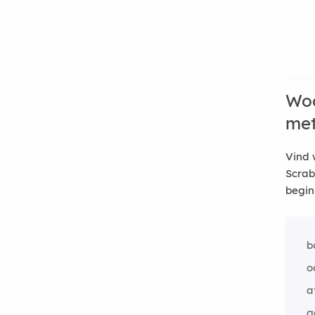
Woo
me
Vind 
Scrab
begin
b
o
a
g