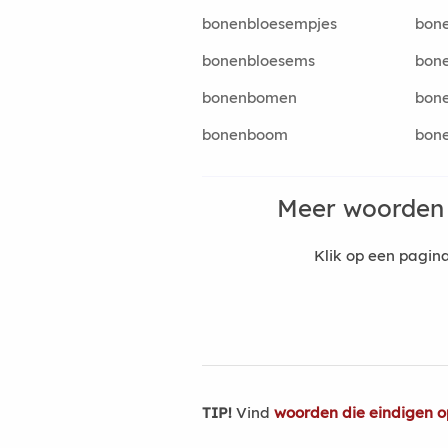
bonenbloesempjes
bon
bonenbloesems
bon
bonenbomen
bon
bonenboom
bon
Meer woorden
Klik op een pagi
TIP!
Vind
woorden die eindigen o