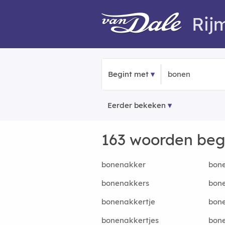
Rij
Begint met
Eerder bekeken
163 woorden be
bonenakker
bon
bonenakkers
bon
bonenakkertje
bon
bonenakkertjes
bon