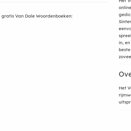
Het V
onlin
gedic
 gratis Van Dale Woordenboeken:
Sinte
eenvo
spree
in, e
beste
zoveel
Ove
Het V
rijmw
uitsp