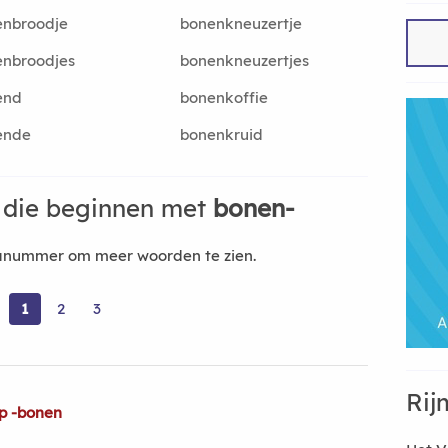
enbroodje
bonenkneuzertje
enbroodjes
bonenkneuzertjes
end
bonenkoffie
ende
bonenkruid
 die beginnen met
bonen-
nanummer om meer woorden te zien.
1
2
3
Rij
p -bonen