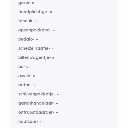
gerei-
tiendplichtige-
tchouk-
opeenpakkend-
pedalo-
scheizeilraatje-
billenwagentje-
bo-
psych-
auton-
schijvenpakketje-
garenhandelaar-
ontroostbaarder-
houtzuur-