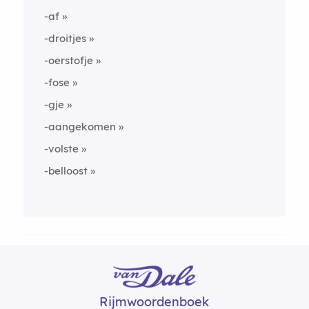
-af
-droitjes
-oerstofje
-fose
-gje
-aangekomen
-volste
-belloost
Rijmwoordenboek