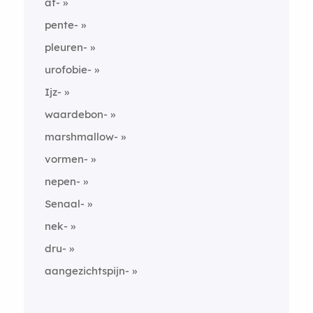
af-
pente-
pleuren-
urofobie-
Ijz-
waardebon-
marshmallow-
vormen-
nepen-
Senaal-
nek-
dru-
aangezichtspijn-