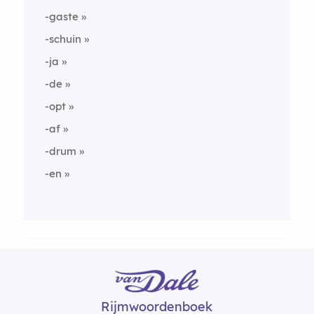
-gaste
-schuin
-ja
-de
-opt
-af
-drum
-en
Rijmwoordenboek